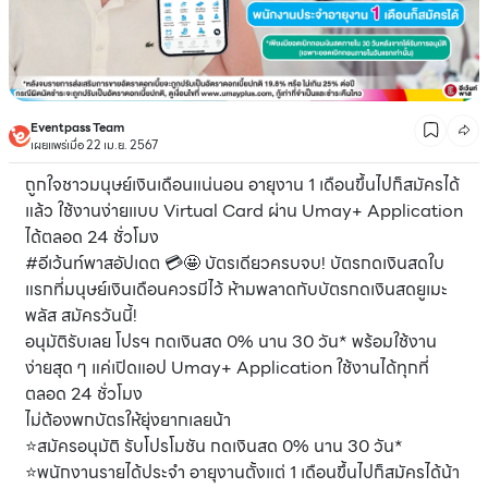
Eventpass Team
เผยแพร่เมื่อ 22 เม.ย. 2567
ถูกใจชาวมนุษย์เงินเดือนแน่นอน อายุงาน 1 เดือนขึ้นไปก็สมัครได้
แล้ว ใช้งานง่ายแบบ Virtual Card ผ่าน Umay+ Application
ได้ตลอด 24 ชั่วโมง
#อีเว้นท์พาสอัปเดต 💳🤩 บัตรเดียวครบจบ! บัตรกดเงินสดใบ
แรกที่มนุษย์เงินเดือนควรมีไว้ ห้ามพลาดกับบัตรกดเงินสดยูเมะ
พลัส สมัครวันนี้!
อนุมัติรับเลย โปรฯ กดเงินสด 0% นาน 30 วัน* พร้อมใช้งาน
ง่ายสุด ๆ แค่เปิดแอป Umay+ Application ใช้งานได้ทุกที่
ตลอด 24 ชั่วโมง
ไม่ต้องพกบัตรให้ยุ่งยากเลยน้า
⭐สมัครอนุมัติ รับโปรโมชัน กดเงินสด 0% นาน 30 วัน*
⭐พนักงานรายได้ประจำ อายุงานตั้งแต่ 1 เดือนขึ้นไปก็สมัครได้น้า