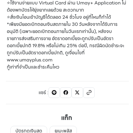
⭐ใช้งานง่ายแบบ Virtual Card ผ่าน Umay+ Application ไม่
ต้องพกบัตรให้ยุ่งยากเลยด้วย สะดวกมาก
⭐สั่งเงินโอนเข้าบัญชีได้ตลอด 24 ชั่วโมง อยู่ที่ไหนก็ทำได้
*เพียงมียอดเบิกถอนเงินสดภายใน 30 วันหลังจากได้รับการ
อนุมัติ (เฉพาะยอดเบิกถอนภายในวันแรกเท่านั้น), หลังจบ
รายการส่งเสริมการขาย อัตราดอกเบี้ยจะถูกปรับเป็นอัตรา
ดอกเบี้ยปกติ 19.8% หรือไม่เกิน 25% ต่อปี, กรณีผิดนัดชําระจะ
ถูกปรับเป็นอัตราดอกเบี้ยปกติ, ดูเงื่อนไขที่
www.umayplus.com
กู้เท่าที่จําเป็นและชําระคืนไหว
แชร์
:
แท็ก
บัตรกดเงินสด
ยูเมะพลัส