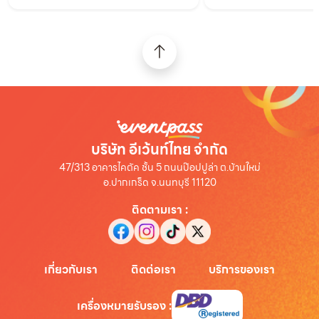
บริษัท อีเว้นท์ไทย จำกัด
47/313 อาคารไคตัค ชั้น 5 ถนนป๊อปปูล่า ต.บ้านใหม่
อ.ปากเกร็ด จ.นนทบุรี 11120
ติดตามเรา
:
เกี่ยวกับเรา
ติดต่อเรา
บริการของเรา
เครื่องหมายรับรอง
: