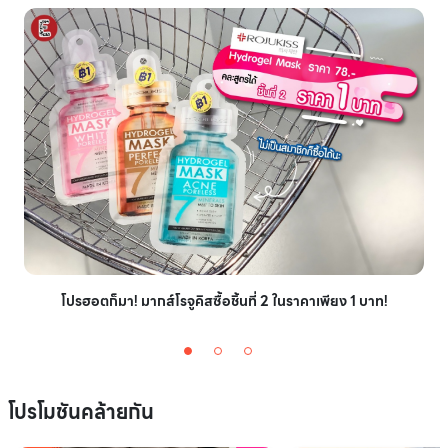
โปรฮอตก็มา! มากส์โรจูคิสซื้อชิ้นที่ 2 ในราคาเพียง 1 บาท!
โปรโมชันคล้ายกัน