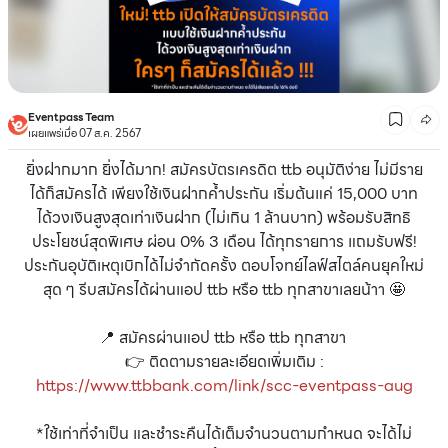
Eventpass Team
เผยแพร่เมื่อ 07 ส.ค. 2567
ยิ่งฝากมาก ยิ่งได้มาก! สมัครบัตรเครดิต ttb อนุมัติง่าย ไม่มีราย
ได้ก็สมัครได้ เพียงใช้เงินฝากค้ำประกัน เริ่มต้นแค่ 15,000 บาท
ได้วงเงินสูงสุดเท่าเงินฝาก (ไม่เกิน 1 ล้านบาท) พร้อมรับสิทธิ
ประโยชน์สุดพิเศษ ผ่อน 0% 3 เดือน ได้ทุกรายการ แถมรับฟรี!
ประกันอุบัติเหตุเบิกได้ไม่จำกัดครั้ง ตอบโจทย์ไลฟ์สไตล์คนยุคใหม่
สุด ๆ รีบสมัครได้ผ่านแอป ttb หรือ ttb ทุกสาขาเลยน้าา 🤩
📍 สมัครผ่านแอป ttb หรือ ttb ทุกสาขา
👉 ติดตามรายละเอียดเพิ่มเติม :
https://www.ttbbank.com/link/scc-eventpass-aug
*ใช้เท่าที่จำเป็น และชำระคืนได้เต็มจำนวนตามกำหนด จะได้ไม่