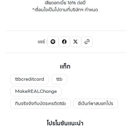
เสียดอกเบี้ย 16% ต่อปี
*เงื่อนไขเป็นไปตามที่บริษัทฯ กําหนด
แชร์
:
แท็ก
ttbcreditcard
ttb
MakeREALChange
กินจริงจังกับบัตรเครดิตttb
อีเว้นท์พาสบอกโปร
โปรโมชันแนะนำ