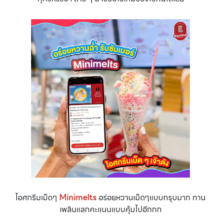
ไอศกรีมเม็ดๆ
Minimelts
อร่อยหวานเม็ดๆแบบกรุบมาก ทาน
เพลินแลกคะแนนแบบคุ้มไปอีกกก