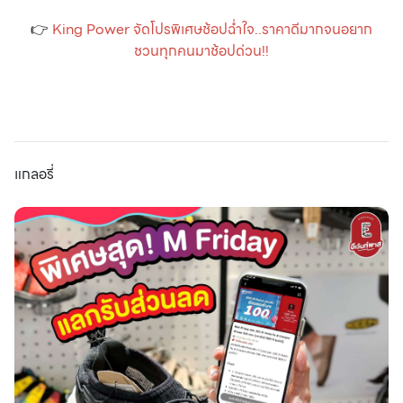
👉
King Power จัดโปรพิเศษช้อปฉ่ำใจ..ราคาดีมากจนอยาก
ชวนทุกคนมาช้อปด่วน!!
แกลอรี่