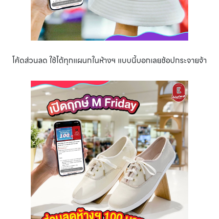
โค้ดส่วนลด ใช้ได้ทุกแผนกในห้างฯ แบบนี้บอกเลยช้อปกระจายจ้า