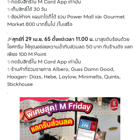
✨กดรับสิทธิ์ใน M Card App เท่านั้น
✨เก็บสิทธิ์ได้ 30 วัน
✨ช้อปห้างฯ แผนกใดก็ได้ รวม Power Mall และ Gourmet
Market 800 บาทขึ้นไป /ใบเสร็จ
.
🎉
ศุกร์ที่ 29 เม.ย. 65 ตั้งแต่เวลา 11.00 น.
มาสุขดับร้อนด้วย
ไอศกรีม ให้คุณอร่อยหวานฉ่ำกับส่วนลด 50 บาท กับร้านดัง แลก
เพียง 100 M Point
✨กดรับสิทธิ์ใน M Card App เท่านั้น
✨ร้านค้าที่ร่วมรายการ Albero, Guss Damn Good,
Haagen- Dazs, Hebe, Laylow, Minimelts, Quints,
Stickhouse
.