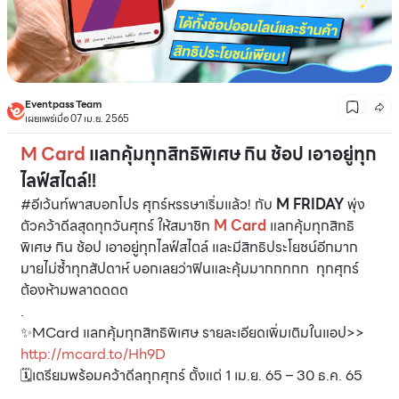
Eventpass Team
เผยแพร่เมื่อ 07 เม.ย. 2565
M Card
แลกคุ้มทุกสิทธิพิเศษ กิน ช้อป เอาอยู่ทุก
ไลฟ์สไตล์!!
#อีเว้นท์พาสบอกโปร ศุกร์หรรษาเริ่มแล้ว! กับ
M FRIDAY
พุ่ง
ตัวคว้าดีลสุดทุกวันศุกร์ ให้สมาชิก
M Card
แลกคุ้มทุกสิทธิ
พิเศษ กิน ช้อป เอาอยู่ทุกไลฟ์สไตล์ และมีสิทธิประโยชน์อีกมาก
มายไม่ซํ้าทุกสัปดาห์ บอกเลยว่าฟินและคุ้มมากกกกก ทุกศุกร์
ต้องห้ามพลาดดดด
.
✨MCard แลกคุ้มทุกสิทธิพิเศษ รายละเอียดเพิ่มเติมในแอป>>
http://mcard.to/Hh9D
🗓เตรียมพร้อมคว้าดีลทุกศุกร์ ตั้งแต่ 1 เม.ย. 65 – 30 ธ.ค. 65
.