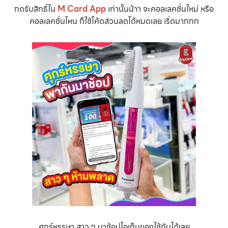
กดรับสิทธิ์ใน
M Card App
เท่านั้นน้าา จะคอลเลคชั่นใหม่ หรือ
คอลเลคชั่นไหน ก็ใช้โค้ดส่วนลดได้หมดเลย เริ่ดมากกก
ศุกร์หรรษา สาว ๆ มาช้อปไอเท็มของใช้กันได้เลย