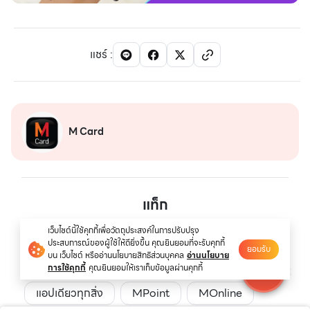
แชร์
:
M Card
แท็ก
เว็บไซต์นี้ใช้คุกกี้เพื่อวัตถุประสงค์ในการปรับปรุง
Eventpass
อีเว้นท์พาส
MFriday
ประสบการณ์ของผู้ใช้ให้ดียิ่งขึ้น คุณยินยอมที่จะรับคุกกี้
ยอมรับ
บน เว็บไซต์ หรืออ่านนโยบายสิทธิส่วนบุคคล
อ่านนโยบาย
MCard
MCardApp
ALLinM
การใช้คุกกี้
คุณยินยอมให้เราเก็บข้อมูลผ่านคุกกี้
แอปเดียวทุกสิ่ง
MPoint
MOnline