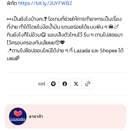
พิกัด
https://bit.ly/2UYFWBZ
👀เป็นยังไงบ้างคะ❓ ไอเทมที่ช่วยให้การทำอาหารเป็นเรื่อง
ที่ง่าย ทำได้โดยไม่ง้อน้ำมัน แถมอร่อยได้แบบฟิน ๆ 🍔🍗
กินยังไงก็ไม่อ้วน😋 แอบเล็งตัวไหนไว้ รีบ ๆ ตามไปสอยมา
ไว้ครอบครองกันเล้ยยย🥺💖
📍ตามไปช้อปออนไลน์ได้ง่าย ๆ ที่ Lazada และ Shopee ได้
เลย🌈
แชร์
:
ลาซาด้า