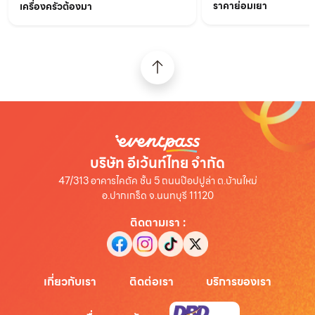
ราคาย่อมเยา
เครื่องครัวต้องมา
บริษัท อีเว้นท์ไทย จำกัด
47/313 อาคารไคตัค ชั้น 5 ถนนป๊อปปูล่า ต.บ้านใหม่
อ.ปากเกร็ด จ.นนทบุรี 11120
ติดตามเรา
:
เกี่ยวกับเรา
ติดต่อเรา
บริการของเรา