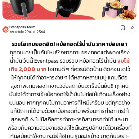
Eventpass Team
เผยแพร่เมื่อ 29 เม.ย. 2564
รวมไอเทมยอดฮิต!
หม้อทอดไร้น้ำมัน ราคาย่อมเยา
ทุกคนเคยเป็นกันไหม⁉ อยากทานของทอดแต่พะวงเรื่อง
น้ำมัน วันนี้ Eventpass รวบรวม หม้อทอดไร้น้ำมัน
งบไม่
เกิน 2,000 บาท
ไอเทมดี ๆ ที่ควรมีติดบ้าน ติดคอนโดไว้
ให้ทุกคนได้ทำอาหารง่าย ๆ ได้หลากหลายเมนู แถมดีต่อ
สุขภาพตามผลจากงานวิจัยสถาบันมะเร็งยืนยัน‼️ ทุกคน
มั่นใจได้ว่าการใช้หม้อทอดไร้น้ำมันไม่ก่อให้เกิดมะเร็งอย่าง
แน่นอน หากทุกคนไม่ทานอาหารที่ไหม้เกรียม แต่ทุกอย่าง
แก้ปัญหาได้ง่ายด้วยหม้อทอดที่มาพร้อมการทำอาหารให้
สุกพอดี ♨️ ไม่มีสกิลการทำอาหารก็สามารถทำได้ และมา
พร้อมกับความสวยงามของดีไซน์และรูปลักษณ์ตัวเครื่องที่
ทันสมัยน่าใช้งาน จะมียี่ห้อไหน รุ่นอะไรบ้าง มาดูกันเลย✨