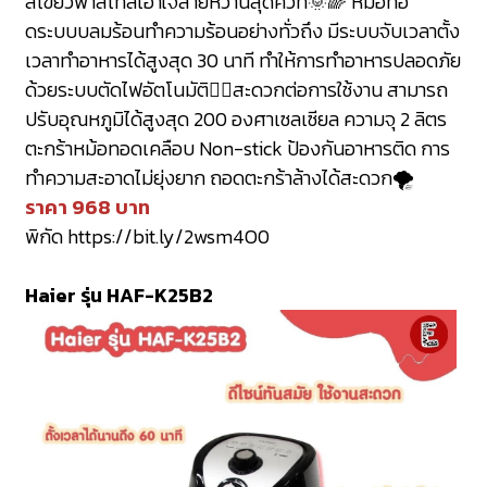
สีเขียวพาสเทลเอาใจสายหวานสุดคิ้วท์🌞🌈 หม้อทอ
ดระบบบลมร้อนทำความร้อนอย่างทั่วถึง มีระบบจับเวลาตั้ง
เวลาทำอาหารได้สูงสุด 30 นาที ทำให้การทำอาหารปลอดภัย
ด้วยระบบตัดไฟอัตโนมัติ👌🏻สะดวกต่อการใช้งาน สามารถ
ปรับอุณหภูมิได้สูงสุด 200 องศาเซลเซียล ความจุ 2 ลิตร
ตะกร้าหม้อทอดเคลือบ Non-stick ป้องกันอาหารติด การ
ทำความสะอาดไม่ยุ่งยาก ถอดตะกร้าล้างได้สะดวก🌪
ราคา 968 บาท
พิกัด
https://bit.ly/2wsm4O0
Haier รุ่น HAF-K25B2