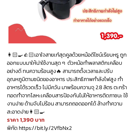
👩🏻‍🍳👍🏻เอาใจสายเก๋สุดคูลด้วยหม้อดีไซน์เรียบหรู ถูก
ออกแบบมาให้น่าใช้งานสุด ๆ ตัวหม้อทำพลาสติกเคลือบ
อย่างดี ทนความร้อนสูง🔥 สามารถตั้งเวลาและปรับ
อุณหภูมิตามชนิดของอาหาร ประสิทธิภาพกำลังไฟสูง ทำ
อาหารได้รวดเร็ว ไม่มีควัน มาพร้อมความจุ 2.8 ลิตร ตะกร้า
ทอดทำจากโลหะเคลือบสารป้องกันไม่ให้อาหารติดภาชนะ ใช้
งานง่าย ด้ามจับไม่ร้อน สามารถถอดออกได้ ล้างทำความ
สะอาดง่าย👩🏻‍🍳
ราคา 1,390 บาท
พิกัด
https://bit.ly/2VfbNx2