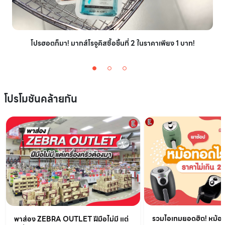
โปรฮอตก็มา! มากส์โรจูคิสซื้อชิ้นที่ 2 ในราคาเพียง 1 บาท!
โปรโมชันคล้ายกัน
รวมไอเทมยอดฮิต! หม้อท
พาส่อง ZEBRA OUTLET ฝีมือไม่มี แต่