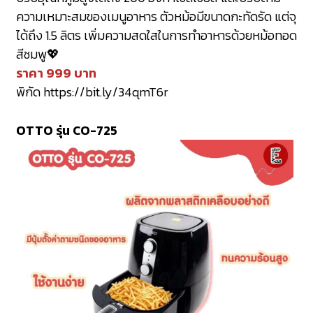
ความเหมาะสมของเมนูอาหาร ตัวหม้อมีขนาดกะทัดรัด แต่จุ
ได้ถึง 1.5 ลิตร เพิ่มความสดใสในการทำอาหารด้วยหม้อทอด
สีชมพู💖
ราคา 999 บาท
พิกัด
https://bit.ly/34qmT6r
OTTO รุ่น CO-725