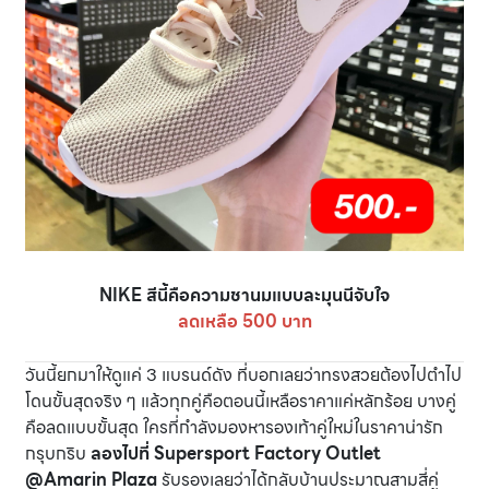
NIKE สีนี้คือความชานมแบบละมุนนีจับใจ
ลดเหลือ 500 บาท
วันนี้ยกมาให้ดูแค่ 3 แบรนด์ดัง ที่บอกเลยว่าทรงสวยต้องไปตำไป
โดนขั้นสุดจริง ๆ แล้วทุกคู่คือตอนนี้เหลือราคาแค่หลักร้อย บางคู่
คือลดแบบขั้นสุด ใครที่กำลังมองหารองเท้าคู่ใหม่ในราคาน่ารัก
กรุบกริบ
ลองไปที่ Supersport Factory Outlet
@Amarin Plaza
รับรองเลยว่าได้กลับบ้านประมาณสามสี่คู่