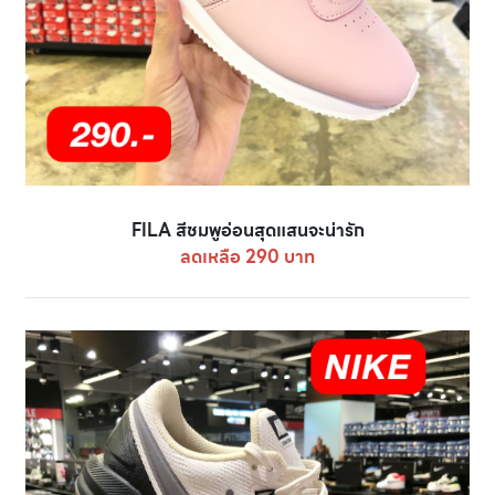
FILA สีชมพูอ่อนสุดแสนจะน่ารัก
ลดเหลือ 290 บาท