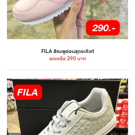
FILA สีชมพูอ่อนสุดจะคิวท์
ลดเหลือ 290 บาท