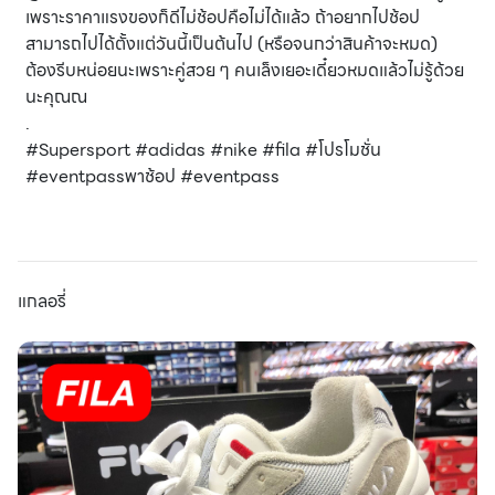
เพราะราคาแรงของก็ดีไม่ช้อปคือไม่ได้แล้ว ถ้าอยากไปช้อป
สามารถไปได้ตั้งแต่วันนี้เป็นต้นไป (หรือจนกว่าสินค้าจะหมด)
ต้องรีบหน่อยนะเพราะคู่สวย ๆ คนเล็งเยอะเดี๋ยวหมดแล้วไม่รู้ด้วย
นะคุณณ
.
#Supersport #adidas #nike #fila #โปรโมชั่น
#eventpassพาช้อป #eventpass
แกลอรี่