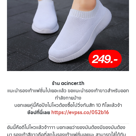
ร้าน acincer.th
แนะนำรองเท้าแฟชั่นไปเยอะแล้ว ขอแนะนำรองเท้าขาวสำหรับออก
กำลังกายบ้าง
บอกเลยคู่นี้คือปังไม่ไหวต้องซื้อไปวิ่งกันสัก 10 กิโลแล้วจ้า
ช้อปที่นี่เลย
https://evpss.co/052b16
อันนี้คือดีไม่ไหวแล้วจ้าาาา บอกเลยว่าของมันต้องมีของมันต้อง
มา รองเท้าสีขาวคือที่สุดในรองเท้าแฟชั่นเลยนะ สามารถใส่ได้กับ