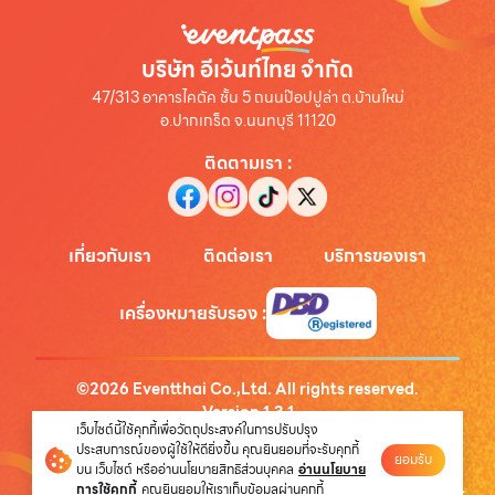
บริษัท อีเว้นท์ไทย จำกัด
47/313 อาคารไคตัค ชั้น 5 ถนนป๊อปปูล่า ต.บ้านใหม่
อ.ปากเกร็ด จ.นนทบุรี 11120
ติดตามเรา
:
เกี่ยวกับเรา
ติดต่อเรา
บริการของเรา
เครื่องหมายรับรอง
:
©
2026
Eventthai Co.,Ltd. All rights reserved.
Version
1.3.1
เว็บไซต์นี้ใช้คุกกี้เพื่อวัตถุประสงค์ในการปรับปรุง
นโยบายความเป็นส่วนตัว
ประสบการณ์ของผู้ใช้ให้ดียิ่งขึ้น คุณยินยอมที่จะรับคุกกี้
ยอมรับ
บน เว็บไซต์ หรืออ่านนโยบายสิทธิส่วนบุคคล
อ่านนโยบาย
การใช้คุกกี้
คุณยินยอมให้เราเก็บข้อมูลผ่านคุกกี้