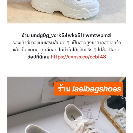
ร้าน undg0g_vcrk54wkx51flwmtwpmzi
รองเท้าสีขาวแบบเสริมส้นนิด ๆ เป็นสาวสูงขายาวสุดเลยจ้า
แล้วเป็นแบบขาวคลีนสุด ไม่ตำไม่ได้แล้วจริง ๆ ไปช้อปโลดด
ช้อปที่นี่เลย
https://evpss.co/ccbf48