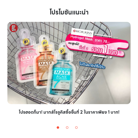
โปรโมชันแนะนำ
โปรฮอตก็มา! มากส์โรจูคิสซื้อชิ้นที่ 2 ในราคาเพียง 1 บาท!