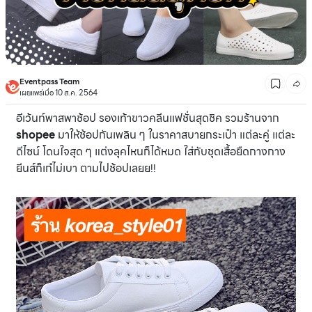
Eventpass Team
เผยแพร่เมื่อ 10 ส.ค. 2564
อีเว้นท์พาสพาช้อป รองเท้าขาวคลีนแฟชั่นสุดชิค รวมร้านจาก
shopee
มาให้ช้อปกันเพลิน ๆ ในราคาสบายกระเป๋า แต่ละคู่ แต่ละ
ดีไซน์ โดนใจสุด ๆ แต่งลุคไหนก็ได้หมด ใส่กับชุดเสื้อยืดกางกาง
ยีนส์ก็เก๋ไม่เบา ตามไปช้อปเลยย!!