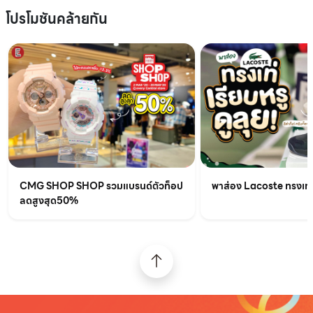
โปรโมชันคล้ายกัน
CMG SHOP SHOP รวมแบรนด์ตัวท็อป
พาส่อง Lacoste ทรงเท่เร
ลดสูงสุด50%