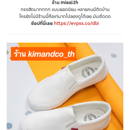
ร้าน misai.th
ทรงฮิตมากกกก แบบยอดนิยม หลายคนมีติดบ้าน
ใครยังไม่มีร้านนี้คือเท่มากไปลองดูได้เลย มันเริ่ดดด
ช้อปที่นี่เลย
https://evpss.co/dbi