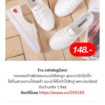
ร้าน catalog2acc
ทรงรองเท้าสลิปออนแบบมีเชือกผูก สุดจะน่ารักปุ๊กปิ๊ก
ใส่เป็นสาวหวานได้เลยจ้า แนะนำให้ไปตำไว้สักคู่ เพราะมันต้องมี
ติดบ้านจริง ๆ ซิสส
ช้อปที่นี่เลย
https://evpss.co/005140