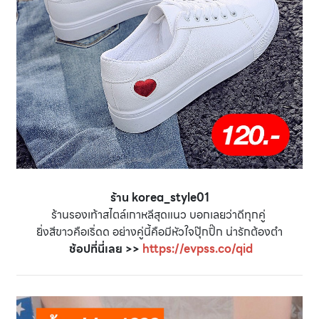
ร้าน korea_style01
ร้านรองเท้าสไตล์เกาหลีสุดแนว บอกเลยว่าดีทุกคู่
ยิ่งสีขาวคือเริ่ดด อย่างคู่นี้คือมีหัวใจปุ๊กปิ๊ก น่ารักต้องตำ
ช้อปที่นี่เลย >>
https://evpss.co/qid