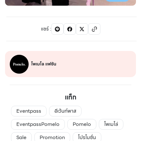
แชร์
:
โพเมโล แฟชัน
แท็ก
Eventpass
อีเว้นท์พาส
EventpassPomelo
Pomelo
โพเมโล่
Sale
Promotion
โปรโมชั่น