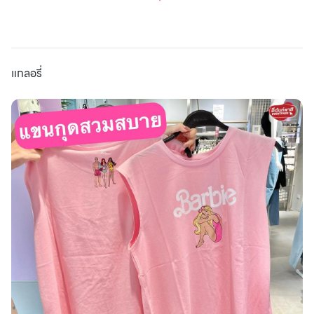
แกลอรี่