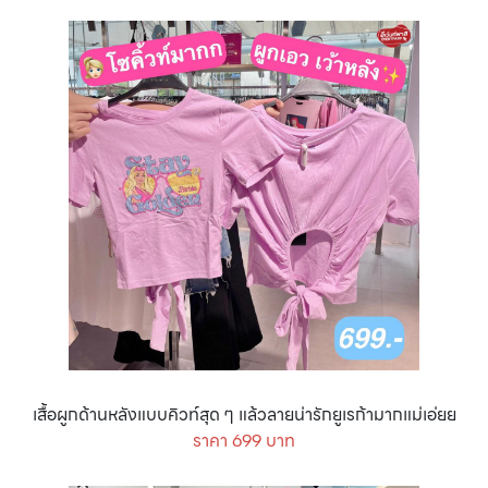
เสื้อผูกด้านหลังแบบคิวท์สุด ๆ แล้วลายน่ารักยูเรก้ามากแม่เอ่ยย
ราคา 699 บาท