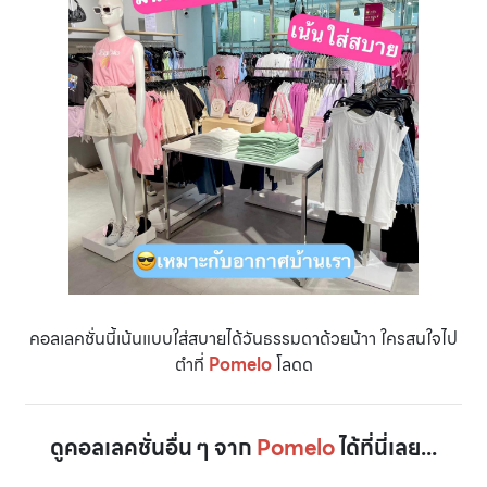
คอลเลคชั่นนี้เน้นแบบใส่สบายได้วันธรรมดาด้วยน้าา ใครสนใจไป
ตำที่
Pomelo
โลดด
ดูคอลเลคชั่นอื่น ๆ จาก
Pomelo
ได้ที่นี่เลย...