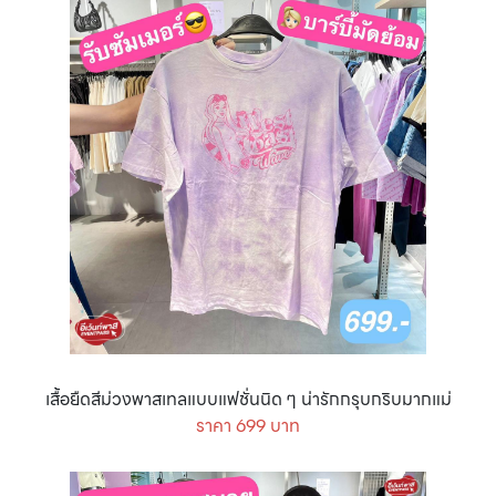
เสื้อยืดสีม่วงพาสเทลแบบแฟชั่นนิด ๆ น่ารักกรุบกริบมากแม่
ราคา 699 บาท