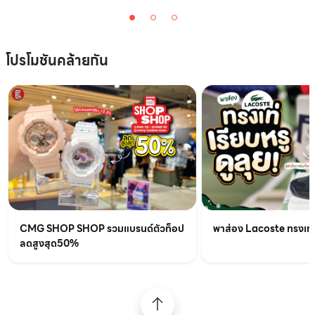
โปรโมชันคล้ายกัน
CMG SHOP SHOP รวมแบรนด์ตัวท็อป
พาส่อง Lacoste ทรงเท่เร
ลดสูงสุด50%