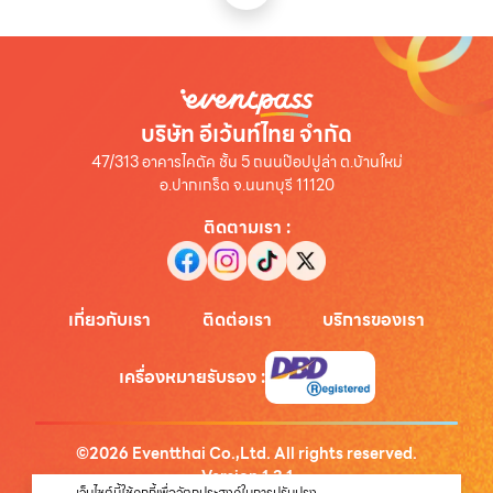
บริษัท อีเว้นท์ไทย จำกัด
47/313 อาคารไคตัค ชั้น 5 ถนนป๊อปปูล่า ต.บ้านใหม่
อ.ปากเกร็ด จ.นนทบุรี 11120
ติดตามเรา
:
เกี่ยวกับเรา
ติดต่อเรา
บริการของเรา
เครื่องหมายรับรอง
:
©
2026
Eventthai Co.,Ltd. All rights reserved.
Version
1.3.1
เว็บไซต์นี้ใช้คุกกี้เพื่อวัตถุประสงค์ในการปรับปรุง