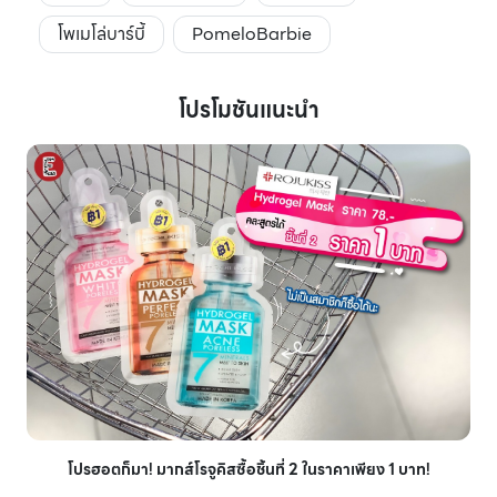
โพเมโล่บาร์บี้
PomeloBarbie
โปรโมชันแนะนำ
โปรฮอตก็มา! มากส์โรจูคิสซื้อชิ้นที่ 2 ในราคาเพียง 1 บาท!