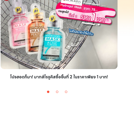
ไอเ
โปรฮอตก็มา! มากส์โรจูคิสซื้อชิ้นที่ 2 ในราคาเพียง 1 บาท!