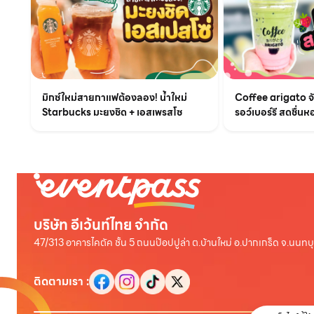
มิกซ์ใหม่สายกาแฟต้องลอง! น้ำใหม่
Coffee arigato จับ
Starbucks มะยงชิด + เอสเพรสโซ
รอว์เบอร์รี สดชื่นห
บริษัท อีเว้นท์ไทย จำกัด
47/313 อาคารไคตัค ชั้น 5 ถนนป๊อปปูล่า ต.บ้านใหม่ อ.ปากเกร็ด จ.นนทบุ
ติดตามเรา
: