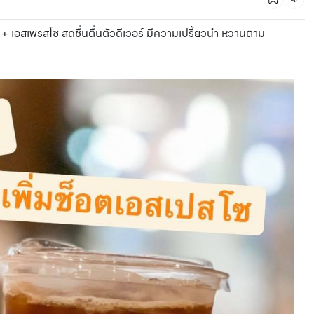
 เอสเพรสโซ สดชื่นตื่นตัวดีเวอร์ มีความเปรี้ยวนำ หวานตาม