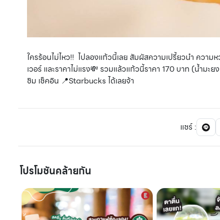
ใครร้อนไม่ไหว!! ไปลองแก้วนี้เลย สัมผัสความเปรี้ยวนำ ควา
เวอร์
และราคาไม่แรง💸 รวมแล้วแก้วนี้ราคา 170 บาท (น้ำมะยง
ชิม เช็คอิน 📍Starbucks ได้เลยจ้า
แชร์
:
โปรโมชันคล้ายกัน