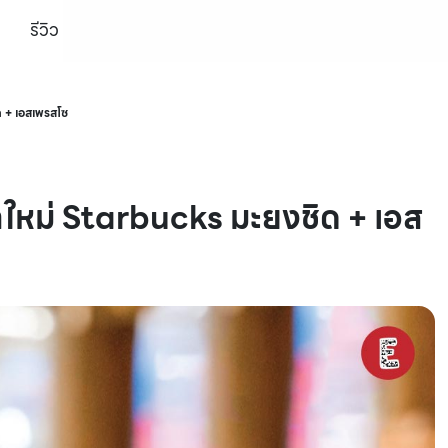
รีวิว
ด + เอสเพรสโซ
ำใหม่ Starbucks มะยงชิด + เอส