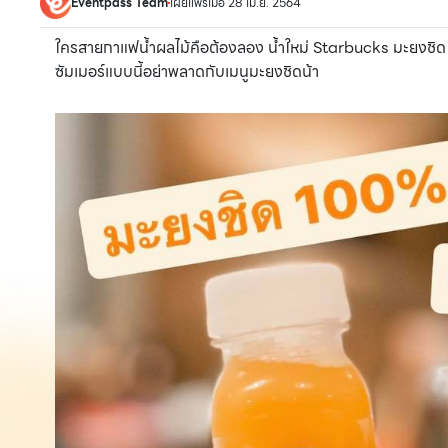
Eventpass Team
เผยแพร่เมื่อ 28 เม.ย. 2564
ใครสายกาแฟน้ำผลไม้คือต้องลอง น้ำใหม่ Starbucks มะยงชิด +
ซัมเมอร์แบบนี้อย่าพลาดกับเมนูมะยงชิดน้า