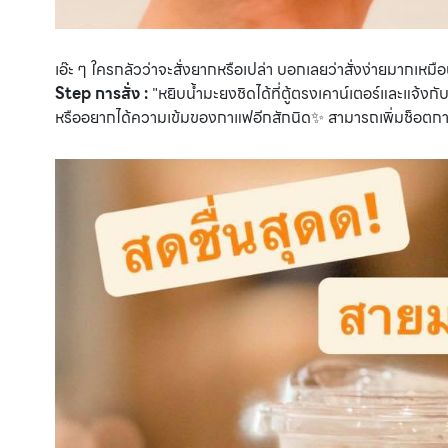
เอ๊ะ ๆ ใครกลัวว่าจะสั่งยากหรือเปล่า บอกเลยว่าสั่งง่ายมากเห
Step การสั่ง :
"หยิบน้ำมะยงชิดได้ที่ตู้ตรงเคาน์เตอร์และแจ้งกั
หรืออยากได้ความเข้มของกาแฟอีกสักนิด✨ สามารถเพิ่มช็อตกา