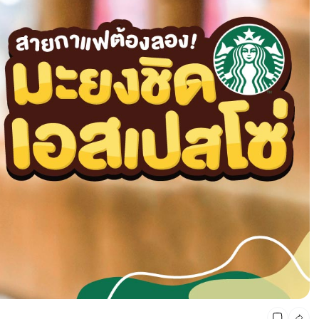
CMG SHOP SHOP รวมแบรนด์ตัวท็อป ลดสูงสุด50%