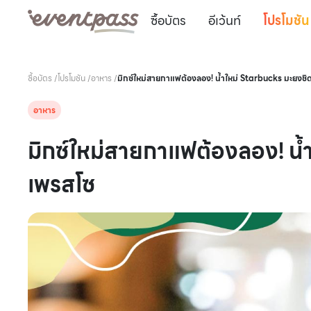
ซื้อบัตร
อีเว้นท์
โปรโมชัน
ซื้อบัตร
/
โปรโมชัน
/
อาหาร
/
มิกซ์ใหม่สายกาแฟต้องลอง! น้ำใหม่ Starbucks มะยงชิ
อาหาร
มิกซ์ใหม่สายกาแฟต้องลอง! น้
เพรสโซ