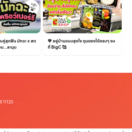
💚 อยู่บ้านแบบสุขใจ ตุนของได้ครบๆ จบ
คู่สุดฟิน มัทฉะ x สต
ที่ BigC 🥰
อม...ละมุน
รี 11120