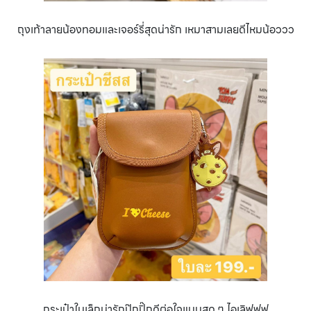
ถุงเท้าลายน้องทอมและเจอร์รี่สุดน่ารัก เหมาสามเลยดีไหมน้อววว
กระเป๋าใบเล็กน่ารักปุ๊กปิ๊กดีต่อใจแบบสุด ๆ ไอเลิฟฟฟ