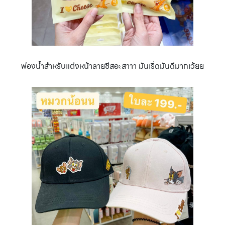
ฟองน้ำสำหรับแต่งหน้าลายชีสอะสาาา มันเริ่ดมันดีมากเว้ยย