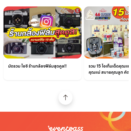
มัดรวม ไอจี ร้านกล้องฟิล์มสุดคูล!!
รวม 15 ไอเท็มเด็ดคุณแม
คุณแม่ สบายคุณลูก คัด