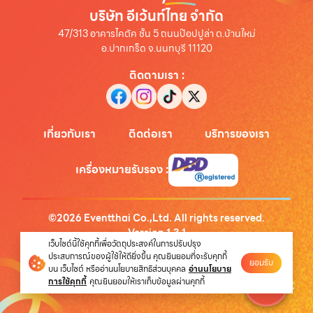
บริษัท อีเว้นท์ไทย จำกัด
47/313 อาคารไคตัค ชั้น 5 ถนนป๊อปปูล่า ต.บ้านใหม่
อ.ปากเกร็ด จ.นนทบุรี 11120
ติดตามเรา
:
เกี่ยวกับเรา
ติดต่อเรา
บริการของเรา
เครื่องหมายรับรอง
:
©
2026
Eventthai Co.,Ltd. All rights reserved.
Version
1.3.1
เว็บไซต์นี้ใช้คุกกี้เพื่อวัตถุประสงค์ในการปรับปรุง
นโยบายความเป็นส่วนตัว
ประสบการณ์ของผู้ใช้ให้ดียิ่งขึ้น คุณยินยอมที่จะรับคุกกี้
ยอมรับ
บน เว็บไซต์ หรืออ่านนโยบายสิทธิส่วนบุคคล
อ่านนโยบาย
การใช้คุกกี้
คุณยินยอมให้เราเก็บข้อมูลผ่านคุกกี้