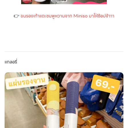
👉
ขนรองเท้าแตะชมพูหวานจาก Miniso มาให้ช้อปจ้าาา
แกลอรี่