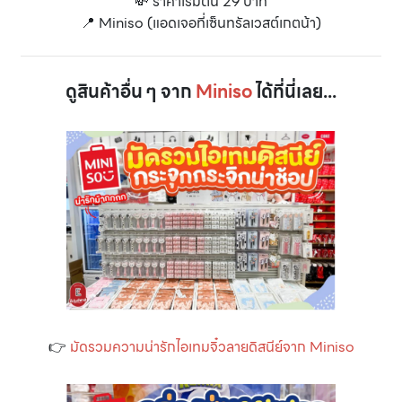
💸 ราคาเริ่มต้น 29 บาท
📍 Miniso (แอดเจอที่เซ็นทรัลเวสต์เกตน้า)
ดูสินค้าอื่น ๆ จาก
Miniso
ได้ที่นี่เลย...
👉
มัดรวมความน่ารักไอเทมจิ๋วลายดิสนีย์จาก Miniso