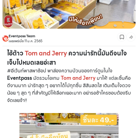
Eventpass Team
เผยแพร่เมื่อ 11 ม.ค. 2565
ไอ้ต้าว
Tom and Jerry
ความน่ารักนี้มันดีจนใจ
เจ็บไปหมดเลยอ่ะสา
#อีเว้นท์พาสพาช้อป พาส่องความป่วนของการ์ตูนในใจ
Eventpass
มัดรวมไอเทม
Tom and Jerry
มาให้! แต่ละชิ้นคือ
ดีงามมาก น่ารักสุด ๆ อยากได้ไปทุกชิ้น สีสันสดใส เติมเต็มใจดวง
น้อย ๆ สุด ๆ ที่สำคัญมีให้เลือกเยอะมาก อย่ารอช้าใครชอบต้องรีบ
จัดเลยจ้า!!