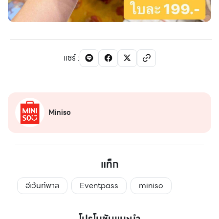
แชร์
:
Miniso
แท็ก
อีเว้นท์พาส
Eventpass
miniso
โปรโมชันแนะนำ