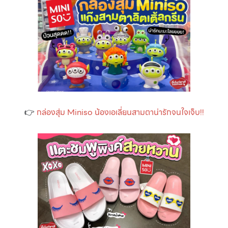
👉
กล่องสุ่ม Miniso น้องเอเลี่ยนสามตาน่ารักจนใจเจ็บ!!