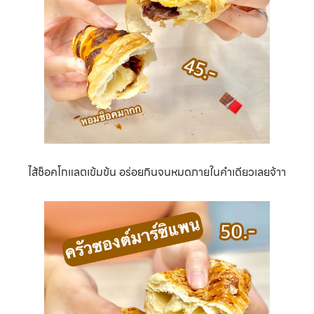
ไส้ช็อคโกแลตเข้มข้น อร่อยกินจนหมดภายในคำเดียวเลยจ้าา