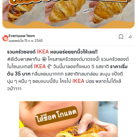
Eventpass Team
เผยแพร่เมื่อ 15 ก.ย. 2565
รวมครัวซองต์
IKEA
หอมอร่อยยกนิ้วให้เลย!!
#อีเว้นพาสพากิน 🤩 ใครสายครัวซองต์มาตรงนี้! รวมครัวซองต์
ในโซนเบเกอรี่
IKEA
🥐 วันนี้มาลองทั้งหมด 5 รสชาติ
ราคาเริ่ม
ต้น 35 บาท
กลิ่นหอมมากกก รสชาติกลมกล่อม ละมุน แป้งดี
นุ่ม ๆ หนึบ ๆ ชอบแบบนี้งับ ใครไป
IKEA
บ่อย พลาดไม่ได้แล้
วน้าาาา