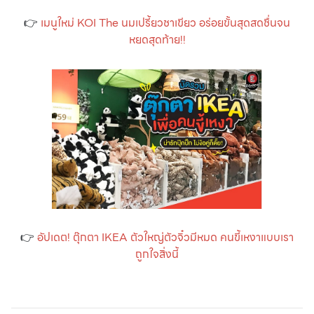
👉
เมนูใหม่ KOI The นมเปรี้ยวชาเขียว อร่อยขั้นสุดสดชื่นจน
หยดสุดท้าย!!
👉
อัปเดต! ตุ๊กตา IKEA ตัวใหญ่ตัวจิ๋วมีหมด คนขี้เหงาแบบเรา
ถูกใจสิ่งนี้