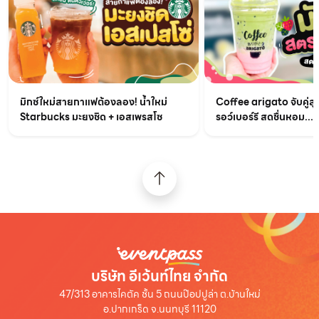
มิกซ์ใหม่สายกาแฟต้องลอง! น้ำใหม่
Coffee arigato จับคู่สุ
Starbucks มะยงชิด + เอสเพรสโซ
รอว์เบอร์รี สดชื่นหอม...
บริษัท อีเว้นท์ไทย จำกัด
47/313 อาคารไคตัค ชั้น 5 ถนนป๊อปปูล่า ต.บ้านใหม่
อ.ปากเกร็ด จ.นนทบุรี 11120