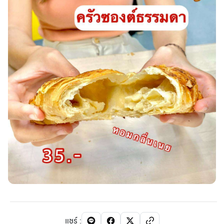
แชร์
: