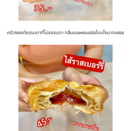
ครัวซองต์ธรรมดาที่ไม่ธรรมดา กลิ่นเนยหอมอร่ยโดนใจมากเลยย