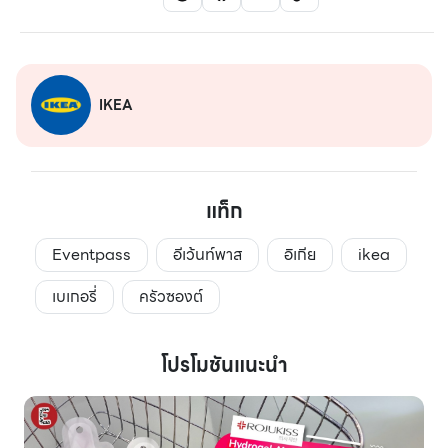
IKEA
แท็ก
Eventpass
อีเว้นท์พาส
อิเกีย
ikea
เบเกอรี่
ครัวซองต์
โปรโมชันแนะนำ