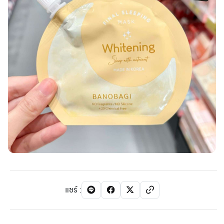
แชร์
: