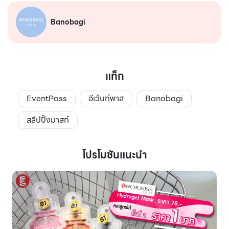
Banobagi
แท็ก
EventPass
อีเว้นท์พาส
Banobagi
สลีปปิ้งมาสก์
โปรโมชันแนะนำ