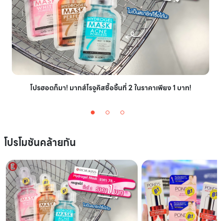
โปรฮอตก็มา! มากส์โรจูคิสซื้อชิ้นที่ 2 ในราคาเพียง 1 บาท!
โปรโมชันคล้ายกัน