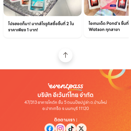
ไอเทมเด็ด Pond’s ชิ้นที่ส
โปรฮอตก็มา! มากส์โรจูคิสซื้อชิ้นที่ 2 ใน
Watson ทุกสาขา
ราคาเพียง 1 บาท!
บริษัท อีเว้นท์ไทย จำกัด
47/313 อาคารไคตัค ชั้น 5 ถนนป๊อปปูล่า ต.บ้านใหม่
อ.ปากเกร็ด จ.นนทบุรี 11120
ติดตามเรา
: