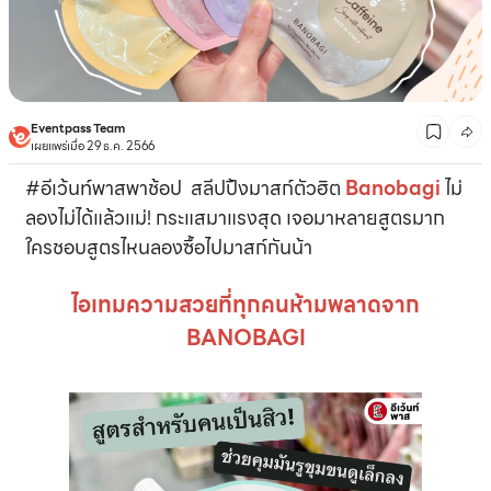
Eventpass Team
เผยแพร่เมื่อ 29 ธ.ค. 2566
#อีเว้นท์พาสพาช้อป สลีปปิ้งมาสก์ตัวฮิต
Banobagi
ไม่
ลองไม่ได้แล้วแม่! กระแสมาแรงสุด เจอมาหลายสูตรมาก
ใครชอบสูตรไหนลองซื้อไปมาสก์กันน้า
ไอเทมความสวยที่ทุกคนห้ามพลาดจาก
BANOBAGI