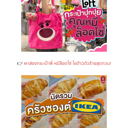
👉
พาส่องกระเป๋าพี่ หมีล็อตโซ่ ไอต้าวตัวร้ายสุดกวน!