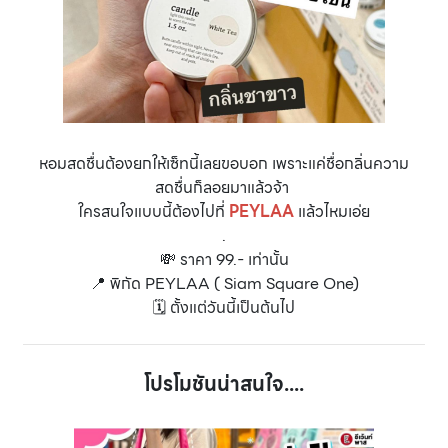
หอมสดชื่นต้องยกให้เซ็ทนี้เลยขอบอก เพราะแค่ชื่อกลิ่นความ
สดชื่นก็ลอยมาแล้วจ้า
ใครสนใจแบบนี้ต้องไปที่
PEYLAA
แล้วไหมเอ่ย
.
💸 ราคา 99.- เท่านั้น
📍 พิกัด PEYLAA ( Siam Square One)
🗓️ ตั้งแต่วันนี้เป็นต้นไป
โปรโมชันน่าสนใจ....