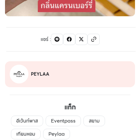
แชร์
:
PEYLAA
แท็ก
อีเว้นท์พาส
Eventpass
สยาม
เทียนหอม
Peylaa