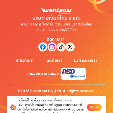
บริษัท อีเว้นท์ไทย จำกัด
47/313 อาคารไคตัค ชั้น 5 ถนนป๊อปปูล่า ต.บ้านใหม่
อ.ปากเกร็ด จ.นนทบุรี 11120
ติดตามเรา
:
เกี่ยวกับเรา
ติดต่อเรา
บริการของเรา
เครื่องหมายรับรอง
:
©
2026
Eventthai Co.,Ltd. All rights reserved.
Version
1.3.1
เว็บไซต์นี้ใช้คุกกี้เพื่อวัตถุประสงค์ในการปรับปรุง
นโยบายความเป็นส่วนตัว
ประสบการณ์ของผู้ใช้ให้ดียิ่งขึ้น คุณยินยอมที่จะรับคุกกี้
ยอมรับ
บน เว็บไซต์ หรืออ่านนโยบายสิทธิส่วนบุคคล
อ่านนโยบาย