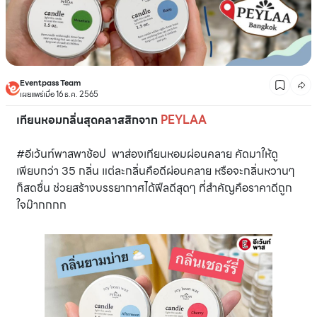
Eventpass Team
เผยแพร่เมื่อ 16 ธ.ค. 2565
เทียนหอมกลิ่นสุดคลาสสิกจาก
PEYLAA
#อีเว้นท์พาสพาช้อป พาส่องเทียนหอมผ่อนคลาย คัดมาให้ดู
เพียบกว่า 35 กลิ่น แต่ละกลิ่นคือดีผ่อนคลาย หรือจะกลิ่นหวานๆ
ก็สดชื่น ช่วยสร้างบรรยากาศได้ฟีลดีสุดๆ ที่สำคัญคือราคาดีถูก
ใจม๊ากกกก