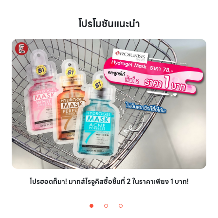
โปรโมชันแนะนำ
โปรฮอตก็มา! มากส์โรจูคิสซื้อชิ้นที่ 2 ในราคาเพียง 1 บาท!