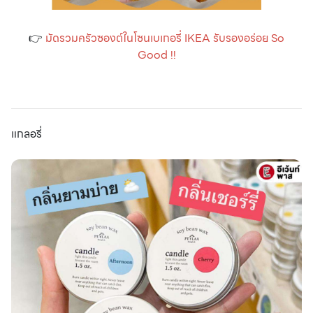
👉
มัดรวมครัวซองต์ในโซนเบเกอรี่ IKEA รับรองอร่อย So
Good !!
แกลอรี่