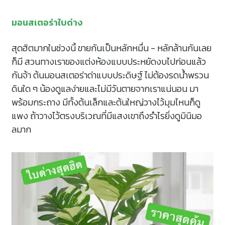
มอนสเตอร่าใบด่าง
สุดฮิตมากในช่วงนี้ ขายกันเป็นหลักหมื่น - หลักล้านกันเลย
ก็มี สวนทางเราของแต่งห้องแบบประหยัดงบไปก่อนแล้ว
กันจ้า ต้นมอนสเตอร่าด่าแบบประดิษฐ์ ไม่ต้องรดน้ำพรวน
ดินใด ๆ น้องดูแลง่ายและไม่มีวันตายจากเราแน่นอน มา
พร้อมกระถาง มีทั้งต้นเล็กและต้นใหญ่วางไว้มุมไหนก็ดู
แพง ถ้าวางไว้ตรงบริเวณที่มีแสงเขาถึงรำไรยิ่งดูมินิมอ
ลมาก