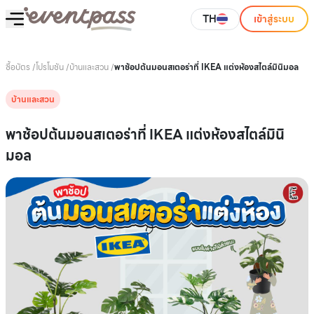
TH
เข้าสู่ระบบ
ซื้อบัตร
/
โปรโมชัน
/
บ้านและสวน
/
พาช้อปต้นมอนสเตอร่าที่ IKEA แต่งห้องสไตล์มินิมอล
บ้านและสวน
พาช้อปต้นมอนสเตอร่าที่ IKEA แต่งห้องสไตล์มินิ
มอล