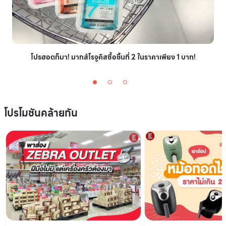
โปรฮอตก็มา! มากส์โรจูคิสซื้อชิ้นที่ 2 ในราคาเพียง 1 บาท!
โปรโมชันคล้ายกัน