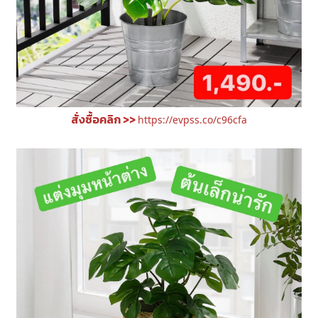
สั่งซื้อคลิก >>
https://evpss.co/c96cfa