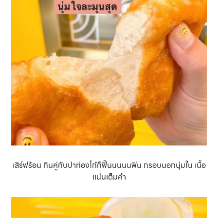
เสิร์ฟร้อน กินคู่กับปาท่องโก๋ก็ฟิ๊นนนนนฟิน กรอบนอกนุ่มใน เนื้อ
เเน่นเต็มคำ