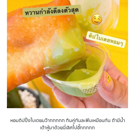
หอมดิปปิ้งใบเตยมว๊ากกกกก กินคู่กันละฟินเหมือนกัน ถ้ามีน้ำ
เต้าหู้มาด้วยนี่เลิศไปอี๊กกกกก