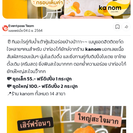
Eventpass Team
เผยแพร่เมื่อ 04 มิ.ย. 2564
🥛กินอะไรคู่กับน้ำเต้าหู้แล้วอร่อยบ้างน้าาา~~
เมนูยอดฮิตติดชา์ด
ใจหลายๆคนสำหรับ ปาท่องโก๋ยักษ์จากร้าน
kanom
บอกเลยเนื้อ
สัมผัสกรอบเน้นๆ นุ่มในเด้งดึ๋ง และยิ่งทานคู่กับดิปปิ้งใบเตย ชาไทย
ดั้งเดิม (ครีมสด) ยิ่งฟินสะใจมากกก
ตอกยํ้าความอร่อย ปาท่องโก๋
ยักษ์ใหญ่สะใจมว๊ากก
💸
ชุดเล็ก 55.- ฟรีดิปปิ้ง 1 กระปุก
💸 ชุดใหญ่ 100.- ฟรีดิปปิ้ง 2 กระปุก
📍
ร้าน kanom ทั้งหมด 14 สาขา