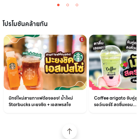
โปรโมชันคล้ายกัน
มิกซ์ใหม่สายกาแฟต้องลอง! น้ำใหม่
Coffee arigato จับคู่สุ
Starbucks มะยงชิด + เอสเพรสโซ
รอว์เบอร์รี สดชื่นหอม...