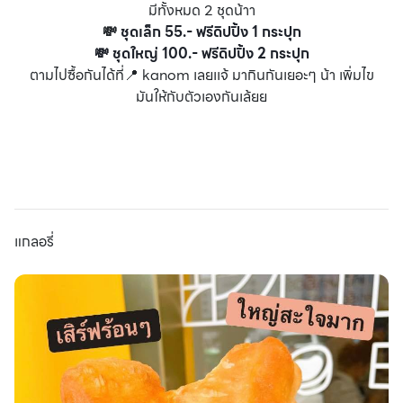
มีทั้งหมด 2 ชุดน้าา
💸
ชุดเล็ก 55.- ฟรีดิปปิ้ง 1 กระปุก
💸 ชุดใหญ่ 100.- ฟรีดิปปิ้ง 2 กระปุก
ตามไปซื้อกันได้ที่📍 kanom เลยเเจ้ มากินกันเยอะๆ น้า เพิ่มไข
มันให้กับตัวเองกันเล้ยย
แกลอรี่