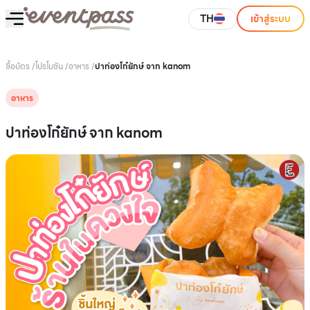
TH
เข้าสู่ระบบ
ซื้อบัตร
/
โปรโมชัน
/
อาหาร
/
ปาท่องโก๋ยักษ์ จาก kanom
อาหาร
ปาท่องโก๋ยักษ์ จาก kanom