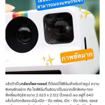
แล้วถ้าเป็น
กล้องโพลารอยด์
ก็ต้องมีใส่ฟิล์มสำหรับถ่ายรูป ความ
พิเศษอีกอย่าง คือ ไซส์ฟิล์มก็ผลิตมาเป็นขนาดเล็กพิเศษ ทรง
สี่เหลี่ยมจัตุรัส ขนาด 2.623 x 2.122 นิ้วและมี iso อยู่ที่ 640
แล้วในตัวกล้องจะมีปุ่มเปิด - ปิด แฟลช, เปิด - ปิด กล้อง, จอแส