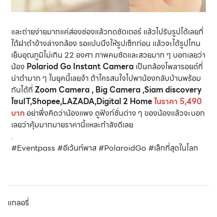
และถ่ายง่ายมากแค่ส่องช่องแล้วกดชัตเตอร์ แล้วไปรับรูปได้เลยที่
ใต้ฝาดำข้างล่างกล้อง รอแปบนึงให้รูปเซ็ทก่อน แล้วจะได้รูปโทน
เย็นอุณภูมิไม่เกิน 22 องศา ภาพคมชัดและสวยมาก ๆ บอกเลยว่า
น้อง
Polariod Go Instant Camera
เป็นกล้องโพลารอยด์ที่
น่าตำมาก ๆ ในยุคนี้เลยจ้า ถ้าใครสนใจไปพาน้องกลับบ้านพร้อม
กันได้ที่
Zoom Camera , Big Camera ,Siam discovery
โซนIT,Shopee,LAZADA,Digital 2 Home
ในราคา 5,490
บาท
อย่าพึ่งคิดว่าน้องแพง ดูฟังก์ชั่นต่าง ๆ ของน้องแล้วจะบอก
เลยว่าคุ้มมากมายราคานี้แหละกำลังดีเลย
.
#Eventpass #อีเว้นท์พาส #PolaroidGo #เล็กที่สุดในโลก
แกลอรี่