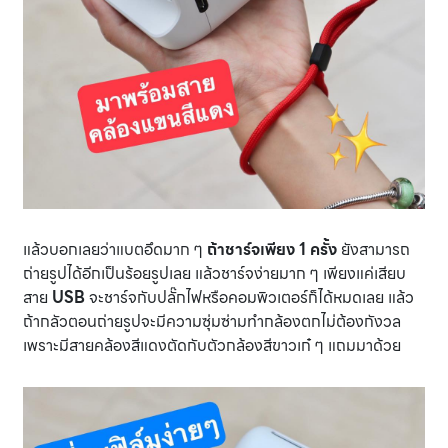
แล้วบอกเลยว่าแบตอึดมาก ๆ
ถ้าชาร์จเพียง 1 ครั้ง
ยังสามารถ
ถ่ายรูปได้อีกเป็นร้อยรูปเลย แล้วชาร์จง่ายมาก ๆ เพียงแค่เสียบ
สาย
USB
จะชาร์จกับปลั๊กไฟหรือคอมพิวเตอร์ก็ได้หมดเลย แล้ว
ถ้ากลัวตอนถ่ายรูปจะมีความซุ่มซ่ามทำกล้องตกไม่ต้องกังวล
เพราะมีสายคล้องสีแดงตัดกับตัวกล้องสีขาวเก๋ ๆ แถมมาด้วย