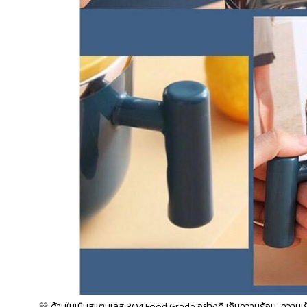
💛 ด้านในเป็นสแตนเลส 304 Food Grade อย่างดี เก็บความร้อน-ความเย็นได้อ