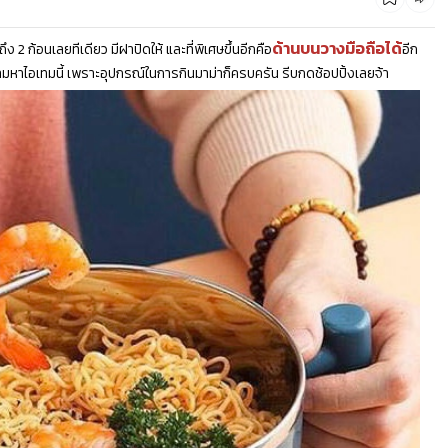
ด้านบนวางมือถือได้
้ถึง 2 ก้อนเลยทีเดียว มีฝาปิดให้ และที่พิเศษขึ้นอีกคือ
อีก
ามหาไอเทมนี้ เพราะอุปกรณ์ในการกินมาม่าก็ครบครัน รีบกดช้อปปิ้งเลยจ้า