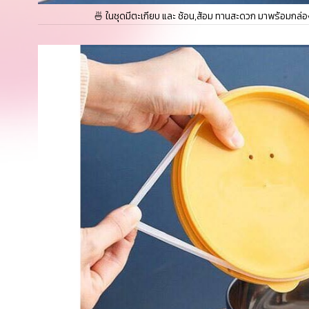
🍜 ในชุดมีตะเกียบ และ ช้อน,ส้อม ทานสะดวก มาพร้อมกล่อง