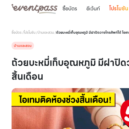
ซื้อบัตร
อีเว้นท์
โปรโมชัน
ซื้อบัตร
/
โปรโมชัน
/
บ้านและสวน
/
ถ้วยบะหมี่เก็
บ้านและสวน
ถ้วยบะหมี่เก็บอุณหภูมิ มีฝาปิ
สิ้นเดือน