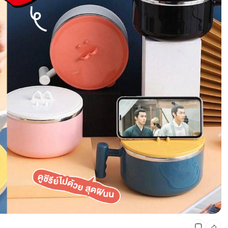
CMG SHOP SHOP รวมแบรนด์ตัวท็อป ลดสูงสุด50%