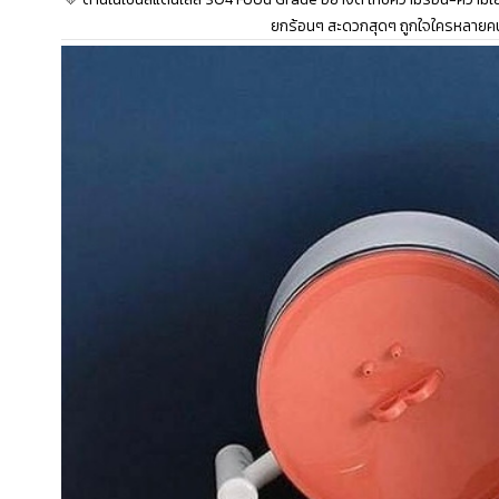
ยกร้อนๆ สะดวกสุดๆ ถูกใจใครหลายคนท