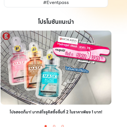
#Eventpass
โปรโมชันแนะนำ
ไอเ
โปรฮอตก็มา! มากส์โรจูคิสซื้อชิ้นที่ 2 ในราคาเพียง 1 บาท!