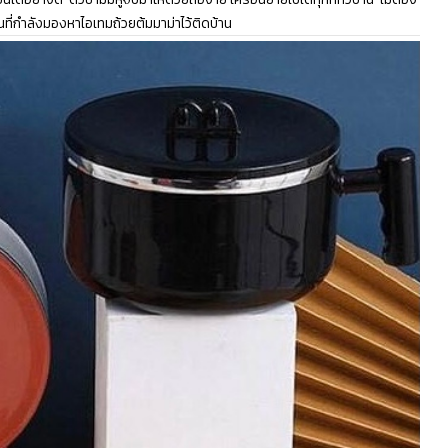
ี่กำลังมองหาไอเทมถ้วยต้มมาม่าไว้ติดบ้าน