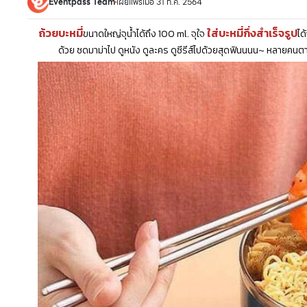
Eventpass Team
เผยแพร่เมื่อ 31 ก.ค. 2564
ถ้วยบะหมี่
ใส่บะหมี่กึ่งสำเร็จรูป
ขนาดใหญ่จุน้ำได้ถึง 100 ml. จุใจ
ได
ด้วย ซดมาม่าไป ดูหนัง ดูละคร ดูซีรีส์ไปด้วยสุดฟินนนน~ หลายคนต