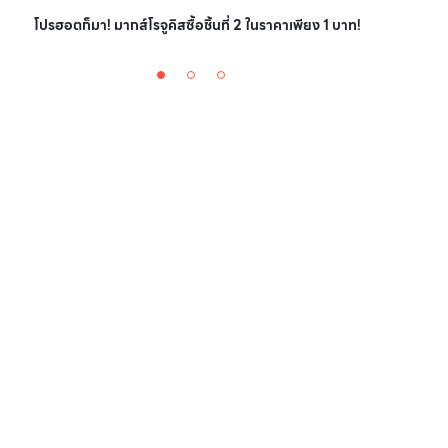
ไอเ
โปรฮอตก็มา! มากส์โรจูคิสซื้อชิ้นที่ 2 ในราคาเพียง 1 บาท!