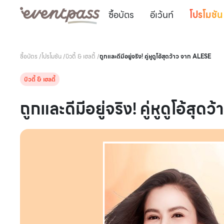
ซื้อบัตร
อีเว้นท์
โปรโมชัน
ซื้อบัตร
/
โปรโมชัน
/
บิวตี้ & เฮลตี้
/
ถูกและดีมีอยู่จริง! คู่หูดูโอ้สุดว้าว จาก ALESE
บิวตี้ & เฮลตี้
ถูกและดีมีอยู่จริง! คู่หูดูโอ้สุ