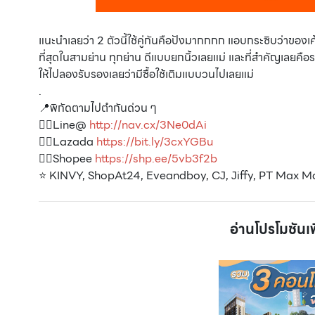
แนะนำเลยว่า 2 ตัวนี้ใช้คู่กันคือปังมากกกก แอบกระซิบว่าของเค้า
ที่สุดในสามย่าน ทุกย่าน ดีแบบยกนิ้วเลยแม่ และที่สำคัญเลยคื
ให้ไปลองรับรองเลยว่ามีซื้อใช้เติมแบบวนไปเลยแม่
.
📍พิกัดตามไปตำกันด่วน ๆ
👉🏻Line@
http://nav.cx/3Ne0dAi
👉🏻Lazada
https://bit.ly/3cxYGBu
👉🏻Shopee
https://shp.ee/5vb3f2b
⭐️ KINVY, ShopAt24, Eveandboy, CJ, Jiffy, PT Max Mart 
อ่านโปรโมชันเพิ่ม