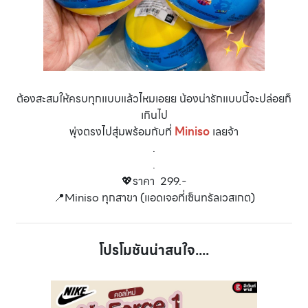
ต้องสะสมให้ครบทุกแบบแล้วไหมเอยย น้องน่ารักแบบนี้จะปล่อยก็
เกินไป
พุ่งตรงไปสุ่มพร้อมกับที่
Miniso
เลยจ้า
.
.
💖ราคา 299.-
📍Miniso ทุกสาขา (แอดเจอที่เซ็นทรัลเวสเกต)
โปรโมชันน่าสนใจ....