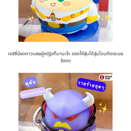
เจสซี่น้องคาวบอยผู้หญิงก็มานะจ๊ะ ของให้สุ่มได้สุ่มโดนทีเถอะขอ
ร้องง