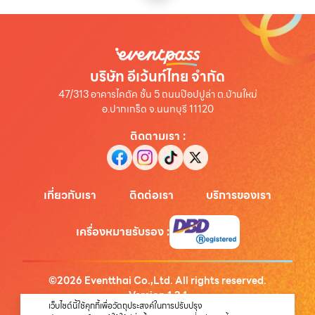
บริษัท อีเว้นท์ไทย จำกัด
47/313 อาคารไคตัค ชั้น 5 ถนนป๊อปปูล่า ต.บ้านใหม่
อ.ปากเกร็ด จ.นนทบุรี 11120
ติดตามเรา
:
เกี่ยวกับเรา
ติดต่อเรา
บริการของเรา
เครื่องหมายรับรอง
:
©
2026
Eventthai Co.,Ltd. All rights reserved.
Version
1.3.1
เว็บไซต์นี้ใช้คุกกี้เพื่อวัตถุประสงค์ในการปรับปรุง
นโยบายความเป็นส่วนตัว