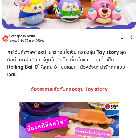
Eventpass Team
เผยแพร่เมื่อ 27 ม.ค. 2566
#อีเว้นท์พาสพาช้อป น่ารักจนใจเจ็บ กล่องสุ่ม
Toy story
สุด
คิ้วท์ สานฝันตัวการ์ตูนในวัยเด็ก ที่มาในแบบกลมดิ๊กเป็น
Rolling Bal
l มีให้สะสม 8 แบบเลยนะ น้องอ้วนๆน่ารักทุกแบบ
เลยย
ต้องสะสมแล้วกับกล่องสุ่ม Toy story