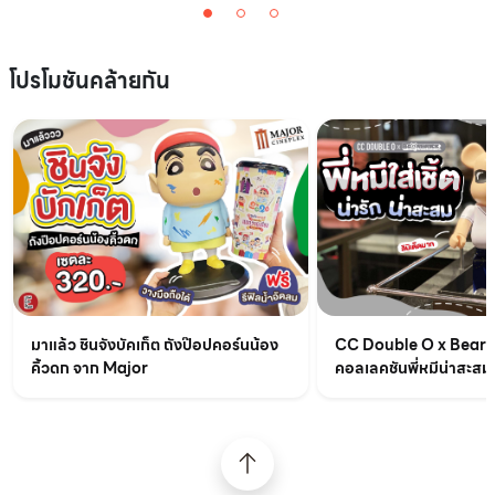
โปรโมชันคล้ายกัน
มาแล้ว ชินจังบัคเก็ต ถังป๊อปคอร์นน้อง
CC Double O x BearB
คิ้วดก จาก Major
คอลเลคชันพี่หมีน่าสะสม