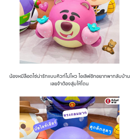
น้องหมีล็อตโซ่น่ารักแบบคิวท์ไม่ไหว ไอเลิฟอิทอยากพากลับบ้าน
เลยจ้าต้องสุ่มให้โดน