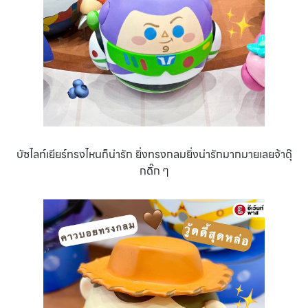
บัซไลท์เยียร์ทรงไหนก็น่ารัก ยิ่งทรงกลมยิ่งน่ารักมากมายเลยจ้าดุ๊
กดิ๊ก ๆ