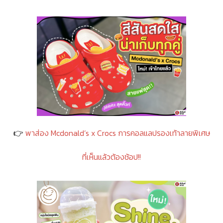
👉
พาส่อง Mcdonald’s x Crocs การคอลแลปรองเท้าลายพิเศษ
ที่เห็นแล้วต้องช้อป!!