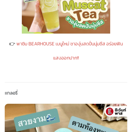
👉
พาชิม BEARHOUSE เมนูใหม่ ชาองุ่นสดปั่นนุ่มชีส อร่อยฟิน
แสงออกปาก!!
แกลอรี่