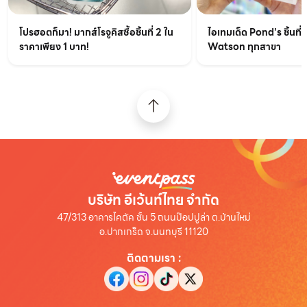
ไอเทมเด็ด Pond’s ชิ้นที่ส
โปรฮอตก็มา! มากส์โรจูคิสซื้อชิ้นที่ 2 ใน
Watson ทุกสาขา
ราคาเพียง 1 บาท!
บริษัท อีเว้นท์ไทย จำกัด
47/313 อาคารไคตัค ชั้น 5 ถนนป๊อปปูล่า ต.บ้านใหม่
อ.ปากเกร็ด จ.นนทบุรี 11120
ติดตามเรา
: