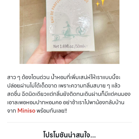
สาว ๆ ต้องโดนด่วน น้ำหอมที่เพิ่มเสน่ห์ให้เราแบบนี้จะ
ปล่อยผ่านไม่ได้เด็ดขาด เพราะความกลิ่นสบาย ๆ แล้ว
สดชื่น ฉีดนิดเดียวแต่กลิ่นยังติดทนเดินผ่านก็มีแต่คนมอง
เอาละพอหอมปากหอมคอ อย่าช้าเราไปพาน้องกลับบ้าน
จาก
Miniso
พร้อมกันเลย!!
โปรโมชันน่าสนใจ...