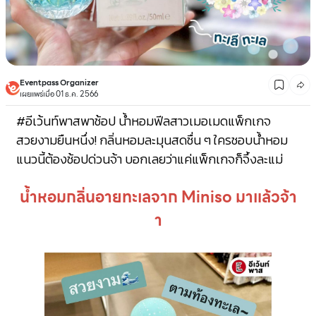
Eventpass Organizer
เผยแพร่เมื่อ 01 ธ.ค. 2566
#อีเว้นท์พาสพาช้อป
น้ำหอมฟีลสาวเมอเมดแพ็กเกจ
สวยงามยืนหนึ่ง!
กลิ่นหอมละมุนสดชื่น ๆ ใครชอบน้ำหอม
แนวนี้ต้องช้อปด่วนจ้า บอกเลยว่าแค่แพ็กเกจก็จึ้งละแม่
น้ำหอมกลิ่นอายทะเลจาก Miniso มาแล้วจ้า
า