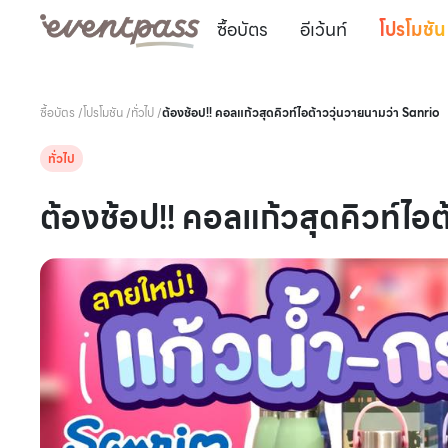
ซื้อบัตร
อีเว้นท์
โปรโมชัน
ซื้อบัตร
/
โปรโมชัน
/
ทั่วไป
/
ต้องช้อป!! คอลแก้วสุดคิวท์ไอต้าววุ่นวายนามว่า Sanrio
ทั่วไป
ต้องช้อป!! คอลแก้วสุดคิวท์ไอ