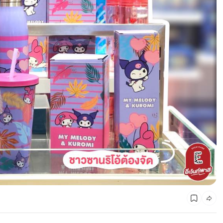
CMG SHOP SHOP รวมแบรนด์ตัวท็อป ลดสูงสุด50%