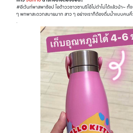
#อีเว้นท์พาสพาช้อป ไอต้าววชาวซานริโอ้ไม่ตำไม่ได้แล้วน้า~ ทั้
ๆ พกพาสะดวกสบายมาก สาว ๆ อย่างเราก็ต้องดื่มน้ำแบบคนคิ้วท
.