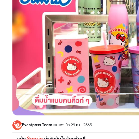
Eventpass Team
เผยแพร่เมื่อ 29 ก.ย. 2565
แก้ว
Sanrio
น่ารักจับใจต้องช้อป!!