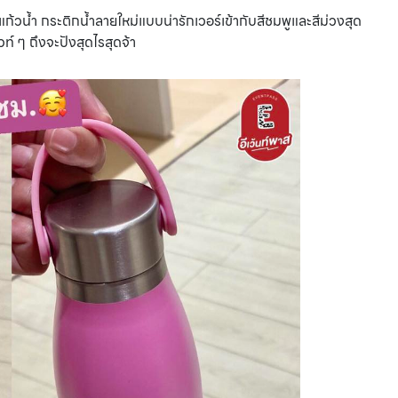
งแก้วน้ำ กระติกน้ำลายใหม่แบบน่ารักเวอร์เข้ากับสีชมพูและสีม่วงสุด
์ ๆ ถึงจะปังสุดไรสุดจ้า