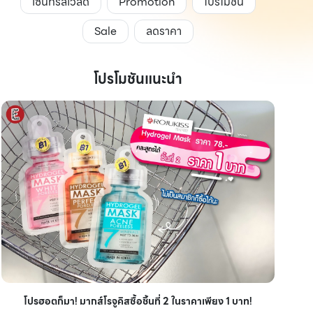
เซ็นทรัลเวิลด์
Promotion
โปรโมชั่น
Sale
ลดราคา
โปรโมชันแนะนำ
ไอเ
โปรฮอตก็มา! มากส์โรจูคิสซื้อชิ้นที่ 2 ในราคาเพียง 1 บาท!