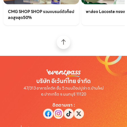
CMG SHOP SHOP รวมแบรนด์ตัวท็อป
พาส่อง Lacoste ทรงเท่เร
ลดสูงสุด50%
บริษัท อีเว้นท์ไทย จำกัด
47/313 อาคารไคตัค ชั้น 5 ถนนป๊อปปูล่า ต.บ้านใหม่
อ.ปากเกร็ด จ.นนทบุรี 11120
ติดตามเรา
: