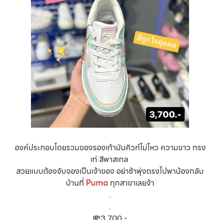
องค์ประกอบโดยรวมของรองเท้ามันคิวท์ไม่ไหว ความขาว ทรง
เท่ สีพาสเทล
สวยแบบต้องจับจองเป็นเจ้าของ อย่าช้าพุ่งตรงไปพาน้องกลับ
บ้านที่
Puma
ทุกสาขาเลยจ้า
.
.
💸3,700.-