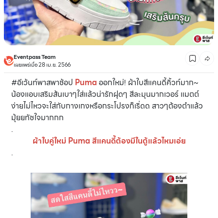
Eventpass Team
เผยแพร่เมื่อ 28 เม.ย. 2566
#อีเว้นท์พาสพาช้อป
Puma
ออกใหม่! ผ้าใบสีแคนดี้คิ้วท์มาก~
น้องแอบเสริมส้นเบาๆใส่แล้วน่ารักฝุดๆ สีละมุนมากเวอร์ แมตต์
ง่ายไม่ไหวจะใส่กับกางเกงหรือกระโปรงก็เริ่ดด สาวๆต้องตำแล้ว
มุ้ยยทัชใจมากกก
.
ผ้าใบคู่ใหม่ Puma สีแคนดี้ต้องมีในตู้แล้วไหมเอ่ย
.