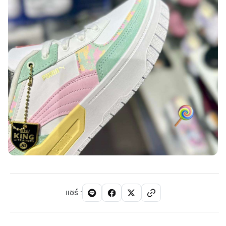
แชร์
: