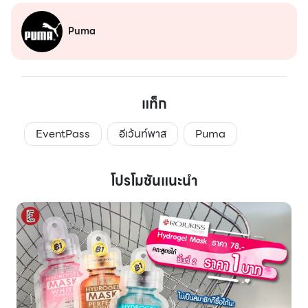
Puma
แท็ก
EventPass
อีเว้นท์พาส
Puma
โปรโมชันแนะนำ