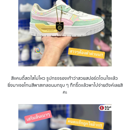
สีแคนดี้สดใสไม่ไหว รูปทรงรองเท้าว่าสวยสปอร์ตโดนใจแล้ว
ยิ่งมาเจอโทนสีพาสเทลขนมกรุบ ๆ ก็กริ๊ดแล้วพาไปจ่ายตังค์เลยสิ
คะ