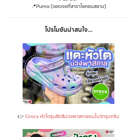
📍Puma (แอดเจอที่สาขาไอคอนสยาม)
โปรโมชันน่าสนใจ...
👉
Crocs หัวโตรุ่นฮิตสีม่วงพาสเทลเรนโบว์กรุบกริบ