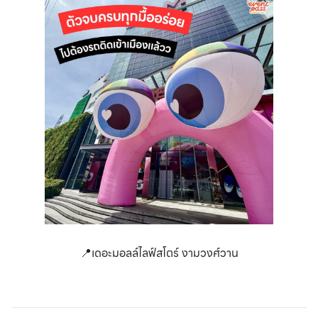
📍เดอะมอลล์ไลฟ์สโตร์ งามวงศ์วาน