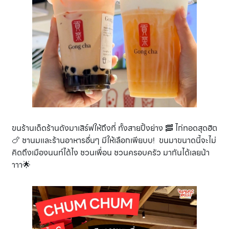
ขนร้านเด็ดร้านดังมาเสิร์ฟให้ถึงที่ ทั้งสายปิ้งย่าง 🥓 ไก่ทอดสุดฮิต
🍗 ชานมและร้านอาหารอื่นๆ มีให้เลือกเพียบบ! ขนมาขนาดนี้จะไม่
คิดถึงเมืองนนท์ได้ไง ชวนเพื่อน ชวนครอบครัว มากันได้เลยน้า
าาา🌟