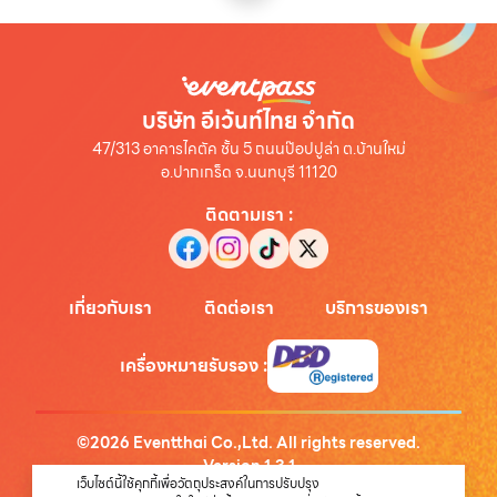
บริษัท อีเว้นท์ไทย จำกัด
47/313 อาคารไคตัค ชั้น 5 ถนนป๊อปปูล่า ต.บ้านใหม่
อ.ปากเกร็ด จ.นนทบุรี 11120
ติดตามเรา
:
เกี่ยวกับเรา
ติดต่อเรา
บริการของเรา
เครื่องหมายรับรอง
:
©
2026
Eventthai Co.,Ltd. All rights reserved.
Version
1.3.1
เว็บไซต์นี้ใช้คุกกี้เพื่อวัตถุประสงค์ในการปรับปรุง
นโยบายความเป็นส่วนตัว