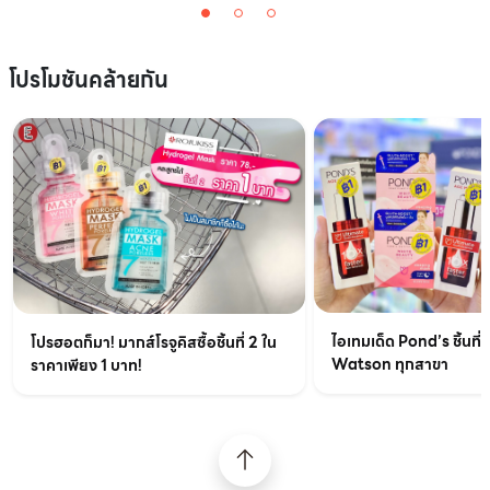
โปรโมชันคล้ายกัน
ไอเทมเด็ด Pond’s ชิ้นที่ส
โปรฮอตก็มา! มากส์โรจูคิสซื้อชิ้นที่ 2 ใน
Watson ทุกสาขา
ราคาเพียง 1 บาท!