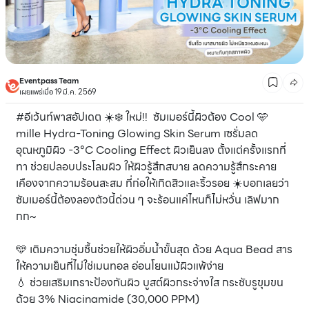
Eventpass Team
เผยแพร่เมื่อ 19 มี.ค. 2569
#อีเว้นท์พาสอัปเดต ☀️❄️ ใหม่!! ซัมเมอร์นี้ผิวต้อง Cool 🩵
mille Hydra-Toning Glowing Skin Serum เซรั่มลด
อุณหภูมิผิว -3°C Cooling Effect ผิวเย็นลง ตั้งแต่ครั้งแรกที่
ทา ช่วยปลอบประโลมผิว ให้ผิวรู้สึกสบาย ลดความรู้สึกระคาย
เคืองจากความร้อนสะสม ที่ก่อให้เกิดสิวและริ้วรอย ☀️บอกเลยว่า
ซัมเมอร์นี้ต้องลองตัวนี้ด่วน ๆ จะร้อนแค่ไหนก็ไม่หวั่น เลิฟมาก
กก~
🩵 เติมความชุ่มชื้นช่วยให้ผิวอิ่มน้ำขั้นสุด ด้วย Aqua Bead สาร
ให้ความเย็นที่ไม่ใช่เมนทอล อ่อนโยนแม้ผิวแพ้ง่าย
💧 ช่วยเสริมเกราะป้องกันผิว บูสต์ผิวกระจ่างใส กระชับรูขุมขน
ด้วย 3% Niacinamide (30,000 PPM)