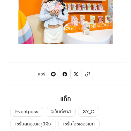
แชร์
:
แท็ก
Eventpass
อีเว้นท์พาส
SY_C
เซรั่มลดอุณหภูมิผิว
เซรั่มไอซ์เชอร์เบท