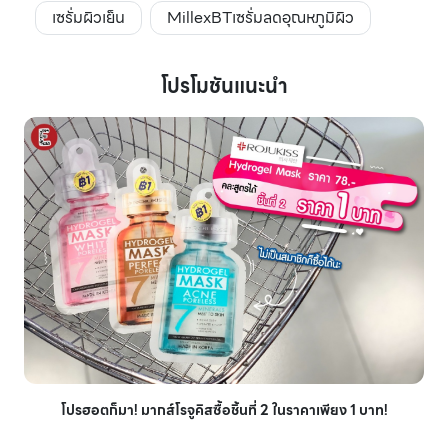
เซรั่มผิวเย็น
MillexBTเซรั่มลดอุณหภูมิผิว
โปรโมชันแนะนำ
โปรฮอตก็มา! มากส์โรจูคิสซื้อชิ้นที่ 2 ในราคาเพียง 1 บาท!