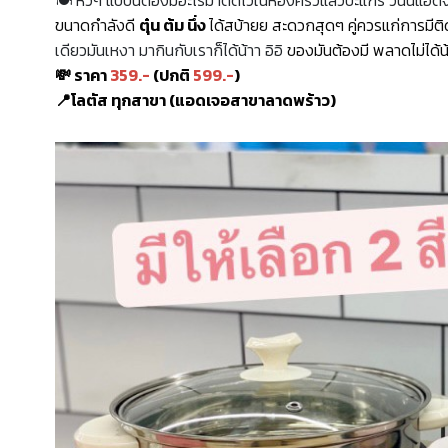
ขนาดกำลังดี
ตุ๋น ต้ม นึ่ง
ได้สบ้ายย สะดวกสุดๆ คู่ควรแก่การมีติ
เดียวมันเหงา มากินกับเราก็ได้น้าา อิอิ
ของมันต้องมี พลาดไม่ได้น
💸
ราคา
359.-
(ปกติ
599.-
)
📍
โลตัส ทุกสาขา (แอดเจอสาขาลาดพร้าว)