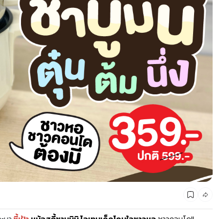
CMG SHOP SHOP รวมแบรนด์ตัวท็อป ลดสูงสุด50%
จะมา
ชี้เป้า
หม้อสุกี้ชาบูมินิ ไอเทมเด็ดโดนใจชาวหอ
ชาวคอนโด!!