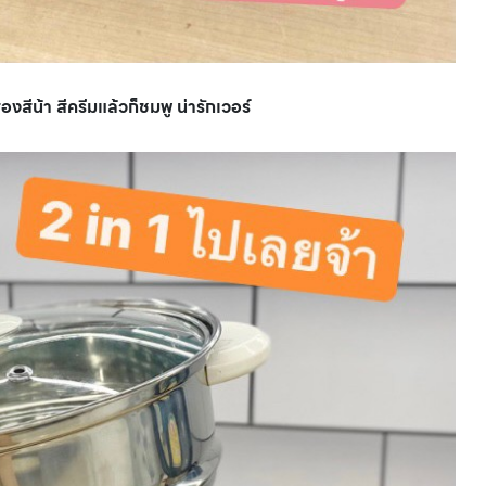
สองสีน้า สีครีมแล้วก็ชมพู น่ารักเวอร์