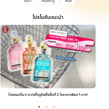
ชี้เป้า
หม้อชาบู
หม้อ
โปรโมชันแนะนำ
ไอเ
โปรฮอตก็มา! มากส์โรจูคิสซื้อชิ้นที่ 2 ในราคาเพียง 1 บาท!