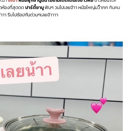
ดห้องที่สุดดด
ปาร์ตี้ชาบู
ฟินๆ วนไปเลยจ้าา หม้อใหญ่มว๊ากก
กินคน
้าาา รีบไปช้อปกันด่วนๆเลยจ้าาาา