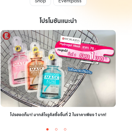
Shop
Eventpass
โปรโมชันแนะนำ
ไอเ
โปรฮอตก็มา! มากส์โรจูคิสซื้อชิ้นที่ 2 ในราคาเพียง 1 บาท!