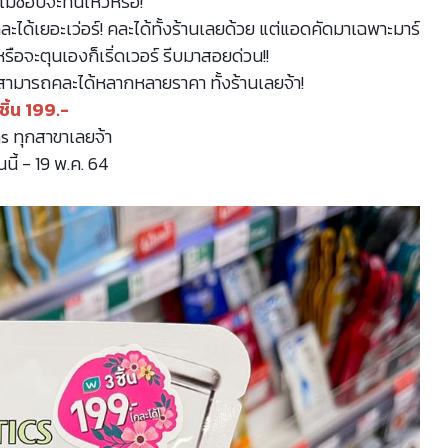
้ไม่ช้อปจะทนไหวหรอ!
ละได้เยอะเว่อร์! คละได้ทั้งร้านเลยด้วย แต่แอดคัดมาเฉพาะมาร์
 หรือจะตุนเองก็เริ่ดเวอร์ รีบมาสอยด่วน!!
สามารถคละได้หลากหลายราคา ทั้งร้านเลยจ้า!
ชิ้น 199.-
 ทุกสาขาเลยจ้า
นนี้ - 19 พ.ค. 64