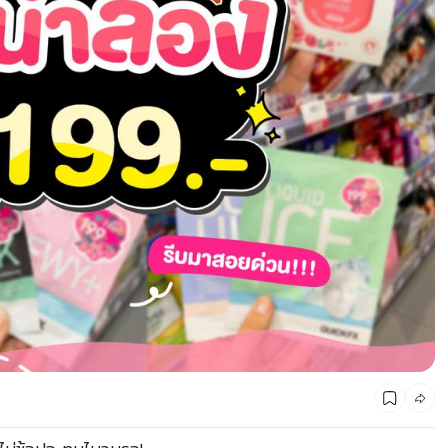
CMG SHOP SHOP รวมแบรนด์ตัวท็อป ลดสูงสุด50%