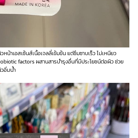
น้าเอสเซ้นส์เนื้อเจลลี่เข้มข้น แต่ซึมซาบเร็ว ไม่เหนียว
otic factors ผสานสารบำรุงอื่นที่มีประโยชน์ต่อผิว ช่วย
วอิ่มน้ำ