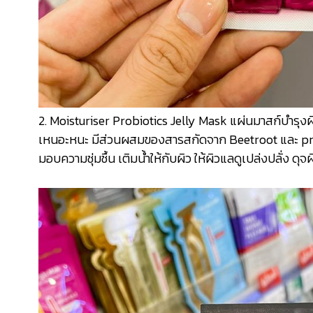
2. Moisturiser Probiotics Jelly Mask แผ่นมาสก์บำรุงผิวห
เหนอะหนะ มีส่วนผสมของสารสกัดจาก Beetroot และ probi
มอบความชุ่มชื้น เติมน้ำให้กับผิว ให้ผิวแลดูเปล่งปลั่ง ดุจผิ