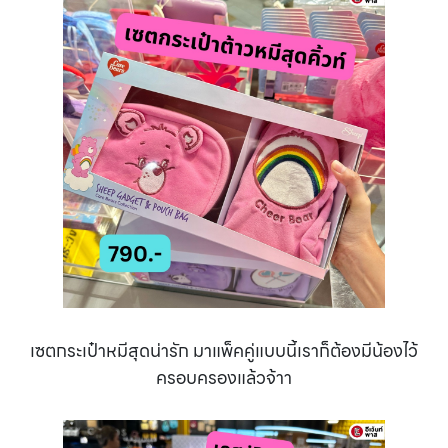
เซตกระเป๋าหมีสุดน่ารัก มาแพ็คคู่แบบนี้เราก็ต้องมีน้องไว้
ครอบครองแล้วจ้าา