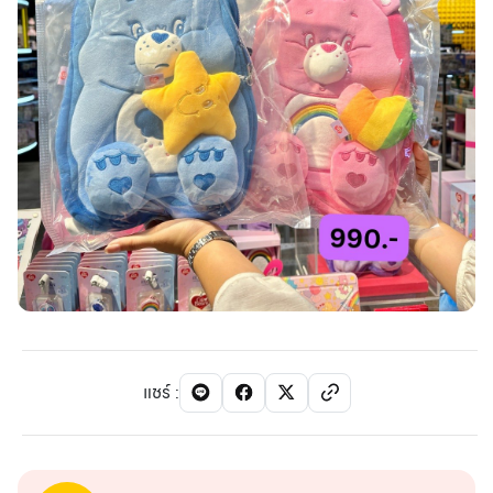
แชร์
: