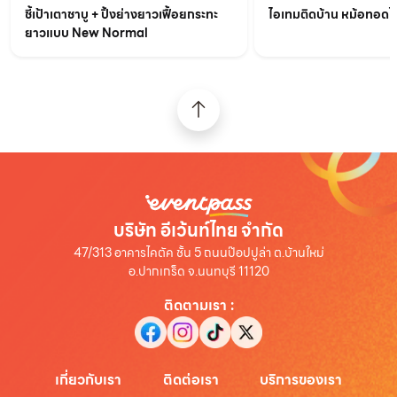
ชี้เป้าเตาชาบู + ปิ้งย่างยาวเฟื้อยกระทะ
ไอเทมติดบ้าน หม้อทอดไร้
ยาวแบบ New Normal
บริษัท อีเว้นท์ไทย จำกัด
47/313 อาคารไคตัค ชั้น 5 ถนนป๊อปปูล่า ต.บ้านใหม่
อ.ปากเกร็ด จ.นนทบุรี 11120
ติดตามเรา
:
เกี่ยวกับเรา
ติดต่อเรา
บริการของเรา