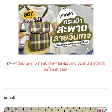
👉
พาช้อป anello กระเป๋าสะพายลายวินเทจ ขนาดน่ารักปุ๊กปิ๊ก
จับใจมากเวอร์~
แกลอรี่