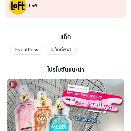
Loft
แท็ก
EventPass
อีเว้นท์พาส
โปรโมชันแนะนำ