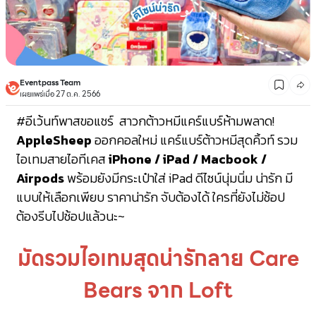
Eventpass Team
เผยแพร่เมื่อ 27 ต.ค. 2566
#อีเว้นท์พาสขอแชร์
สาวกต้าวหมีแคร์แบร์ห้ามพลาด!
AppleSheep
ออกคอลใหม่ แคร์แบร์ต้าวหมีสุดคิ้วท์ รวม
ไอเทมสายไอทีเคส
iPhone / iPad / Macbook /
Airpods
พร้อมยังมีกระเป๋าใส่ iPad ดีไซน์นุ่มนิ่ม น่ารัก มี
แบบให้เลือกเพียบ ราคาน่ารัก จับต้องได้ ใครที่ยังไม่ช้อป
ต้องรีบไปช้อปแล้วนะ~
มัดรวมไอเทมสุดน่ารักลาย Care
Bears จาก Loft