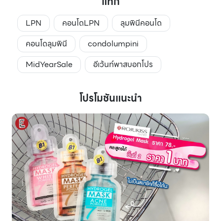
แท็ก
LPN
คอนโดLPN
ลุมพินีคอนโด
คอนโดลุมพินี
condolumpini
MidYearSale
อีเว้นท์พาสบอกโปร
โปรโมชันแนะนำ