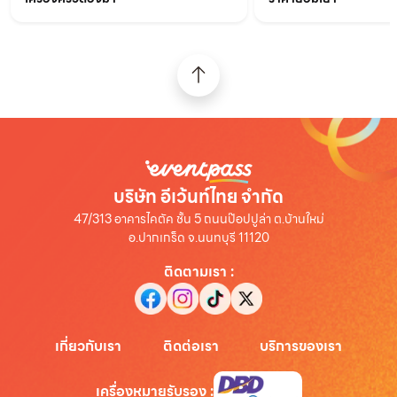
บริษัท อีเว้นท์ไทย จำกัด
47/313 อาคารไคตัค ชั้น 5 ถนนป๊อปปูล่า ต.บ้านใหม่
อ.ปากเกร็ด จ.นนทบุรี 11120
ติดตามเรา
:
เกี่ยวกับเรา
ติดต่อเรา
บริการของเรา
เครื่องหมายรับรอง
: