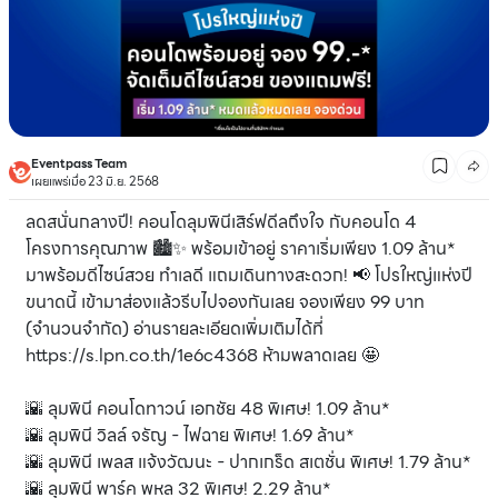
Eventpass Team
เผยแพร่เมื่อ 23 มิ.ย. 2568
ลดสนั่นกลางปี! คอนโดลุมพินีเสิร์ฟดีลถึงใจ กับคอนโด 4
โครงการคุณภาพ 🏙️✨ พร้อมเข้าอยู่ ราคาเริ่มเพียง 1.09 ล้าน*
มาพร้อมดีไซน์สวย ทำเลดี แถมเดินทางสะดวก! 📢 โปรใหญ่แห่งปี
ขนาดนี้ เข้ามาส่องแล้วรีบไปจองกันเลย จองเพียง 99 บาท
(จำนวนจำกัด) อ่านรายละเอียดเพิ่มเติมได้ที่
https://s.lpn.co.th/1e6c4368 ห้ามพลาดเลย 🤩
🌇 ลุมพินี คอนโดทาวน์ เอกชัย 48 พิเศษ! 1.09 ล้าน*
🌇 ลุมพินี วิลล์ จรัญ - ไฟฉาย พิเศษ! 1.69 ล้าน*
🌇 ลุมพินี เพลส แจ้งวัฒนะ - ปากเกร็ด สเตชั่น พิเศษ! 1.79 ล้าน*
🌇 ลุมพินี พาร์ค พหล 32 พิเศษ! 2.29 ล้าน*