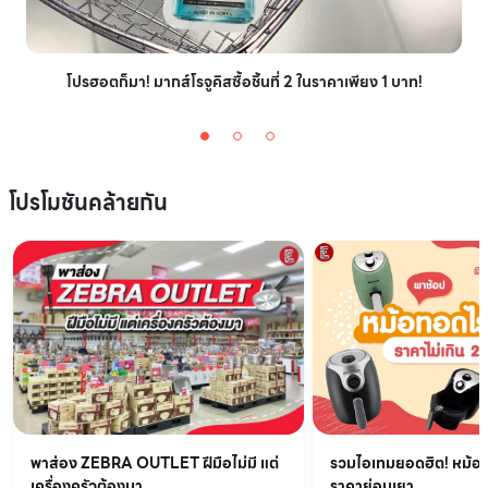
โปรฮอตก็มา! มากส์โรจูคิสซื้อชิ้นที่ 2 ในราคาเพียง 1 บาท!
โปรโมชันคล้ายกัน
รวมไอเทมยอดฮิต! หม้อท
พาส่อง ZEBRA OUTLET ฝีมือไม่มี แต่
ราคาย่อมเยา
เครื่องครัวต้องมา