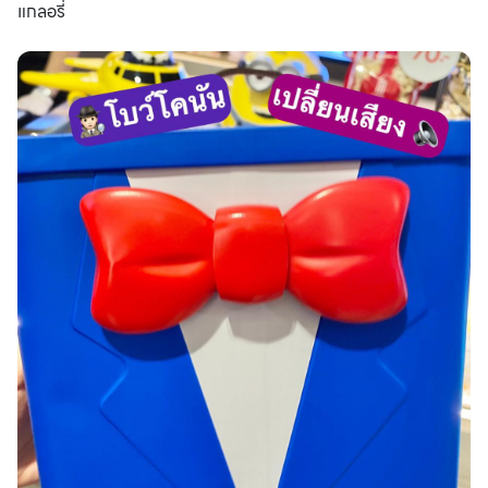
แกลอรี่