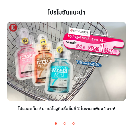
โปรโมชันแนะนำ
โปรฮอตก็มา! มากส์โรจูคิสซื้อชิ้นที่ 2 ในราคาเพียง 1 บาท!