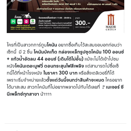
ใครที่เป็นสาวกการ์ตูน
โคนัน
อยากซื้อเก็บไว้สะสมขอบอกก่อนว่า
เซ็ทนี้ มี 2 ชิ้น
โคนันบัคเก็ต กล่องเหล็กรูปชุดโคนัน 100 ออนซ์
+ แก้วน้ำอัดลม 44 ออนซ์ (เติมได้ไม่อั้น)
แม้จะไม่ได้เข้าไปชม
หนัง
โคนันเดอะมูฟวี่ ตอนกระสุนไฟสีเพลิง
แต่สามารถไปซื้อเซ็
ทนี้ได้ที่หน้าโรงหนัง
ในราคา 300 บาท
หรือสั่งเดลิเวอรี่ก็ได้
เพราะเริ่มจำหน่ายแล้ว
ตั้งแต่วันนี้จนกว่าสินค้าจะหมด
ใครอยาก
ได้มาสะสม สาวกโคนันที่ไม่อยากพลาดไปกับได้เลยที่ 🚩
เมเจอร์ ซี
นีเพล็กซ์ทุกสาขา
น้าาาา