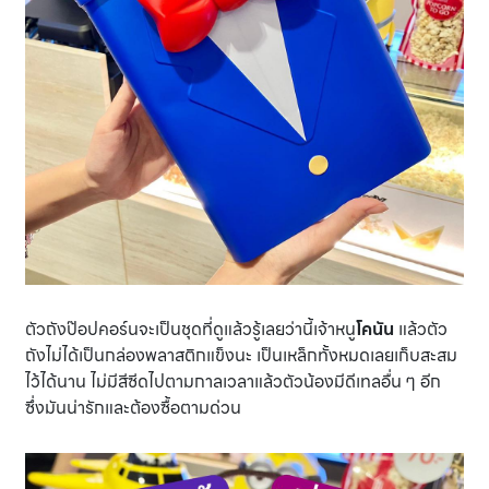
ตัวถังป๊อปคอร์นจะเป็นชุดที่ดูแล้วรู้เลยว่านี้เจ้าหนู
โคนัน
แล้วตัว
ถังไม่ได้เป็นกล่องพลาสติกแข็งนะ เป็นเหล็กทั้งหมดเลยเก็บสะสม
ไว้ได้นาน ไม่มีสีซีดไปตามกาลเวลาแล้วตัวน้องมีดีเทลอื่น ๆ อีก
ซึ่งมันน่ารักและต้องซื้อตามด่วน