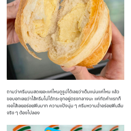
ถามว่าครีมนมสดเยอะแค่ไหนดูรูปได้เลยว่าเต็มแน่นแค่ไหน แล้ว
ขอบอกเลยว่าไส้ครีมไม่ได้กระจุกอยู่ตรงกลางนะ แค่กัดคำแรกก็
เจอไส้เลยอร่อยฟินมาก ความแป้งนุ่ม ๆ ครีมหวานฉ่ำอร่อยฟินลืม
จริง ๆ ต้องไปลอง