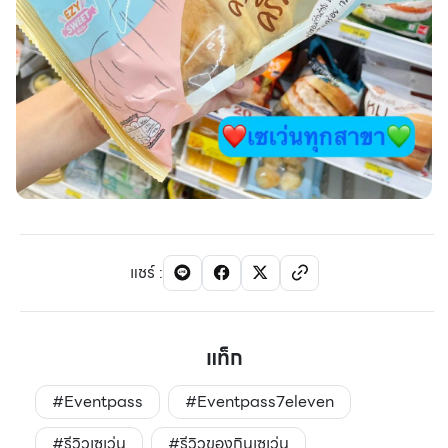
แชร์
:
แท็ก
#Eventpass
#Eventpass7eleven
#รีวิวเซเว่น
#รีวิวของกินเซเว่น