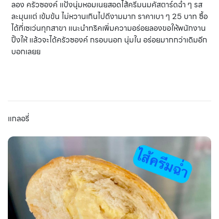
ลอง ครัวซองค์ แป้งนุ่มหอมเนยสอดไส้ครีมนมคัสตาร์ดฉ่ำ ๆ รส
ละมุนแต่ เข้มข้น ไม่หวานเกินไปดีงามมาก ราคาเบา ๆ 25 บาท ซื้อ
ได้ที่เซเว่นทุกสาขา แนะนำทริคเพิ่มความอร่อยลองขอให้พนักงาน
ปิ้งให้ แล้วจะได้ครัวซองค์ กรอบนอก นุ่มใน อร่อยมากกว่าเดิมอีก
บอกเลยย
แกลอรี่