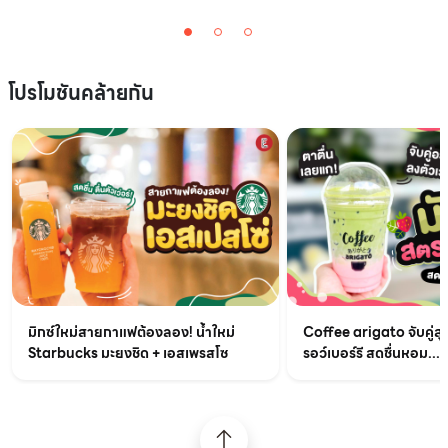
โปรโมชันคล้ายกัน
มิกซ์ใหม่สายกาแฟต้องลอง! น้ำใหม่
Coffee arigato จับคู่สุ
Starbucks มะยงชิด + เอสเพรสโซ
รอว์เบอร์รี สดชื่นหอม...