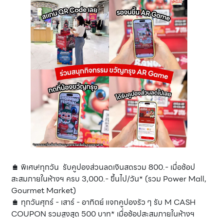
🛍️ พิเศษ!ทุกวัน รับคูปองส่วนลดเงินสดรวม 800.- เมื่อช้อป
สะสมภายในห้างฯ ครบ 3,000.- ขึ้นไป/วัน* (รวม Power Mall,
Gourmet Market)
🛍️ ทุกวันศุกร์ - เสาร์ - อาทิตย์ แจกคูปองรัว ๆ รับ M CASH
COUPON รวมสูงสุด 500 บาท* เมื่อช้อปสะสมภายในห้างฯ