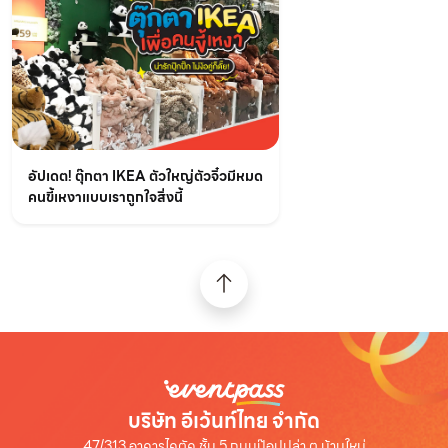
อัปเดต! ตุ๊กตา IKEA ตัวใหญ่ตัวจิ๋วมีหมด
คนขี้เหงาแบบเราถูกใจสิ่งนี้
บริษัท อีเว้นท์ไทย จำกัด
47/313 อาคารไคตัค ชั้น 5 ถนนป๊อปปูล่า ต.บ้านใหม่