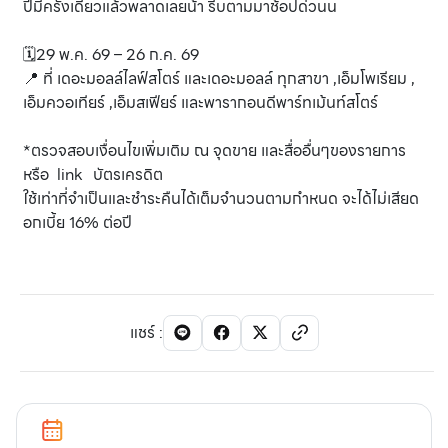
ปีมีครั้งเดียวแล้วพลาดเลยน้า รีบตามมาช้อปด่วนน
🗓️29 พ.ค. 69 – 26 ก.ค. 69
📍 ที่ เดอะมอลล์ไลฟ์สโตร์ และเดอะมอลล์ ทุกสาขา ,เอ็มโพเรียม ,
เอ็มควอเทียร์ ,เอ็มสเฟียร์ และพารากอนดีพาร์ทเม้นท์สโตร์
*ตรวจสอบเงื่อนไขเพิ่มเติม ณ จุดขาย และสื่ออื่นๆของรายการ
หรือ link บัตรเครดิต
ใช้เท่าที่จำเป็นและชำระคืนได้เต็มจำนวนตามกำหนด จะได้ไม่เสียด
อกเบี้ย 16% ต่อปี
แชร์
: