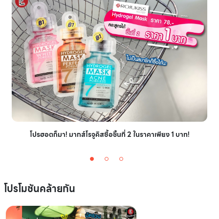
โปรฮอตก็มา! มากส์โรจูคิสซื้อชิ้นที่ 2 ในราคาเพียง 1 บาท!
โปรโมชันคล้ายกัน