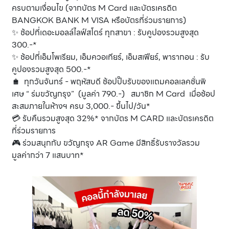
ครบตามเงื่อนไข (จากบัตร M Card และบัตรเครดิต
BANGKOK BANK M VISA หรือบัตรที่ร่วมรายการ)
✨ ช้อปที่เดอะมอลล์ไลฟ์สโตร์ ทุกสาขา : รับคูปองรวมสูงสุด
300.-*
✨ ช้อปที่เอ็มโพเรียม, เอ็มควอเทียร์, เอ็มสเฟียร์, พารากอน : รับ
คูปองรวมสูงสุด 500.-*
🛍️ ทุกวันจันทร์ - พฤหัสบดี ช้อปปั๊บรับของแถมคอลเลคชั่นพิ
เศษ “ ร่มขวัญกรุง” (มูลค่า 790.-) สมาชิก M Card เมื่อช้อป
สะสมภายในห้างฯ ครบ 3,000.- ขึ้นไป/วัน*
💳 รับคืนรวมสูงสุด 32%* จากบัตร M CARD และบัตรเครดิต
ที่ร่วมรายการ
🎮 ร่วมสนุกกับ ขวัญกรุง AR Game มีสิทธิ์รับรางวัลรวม
มูลค่ากว่า 7 แสนบาท*