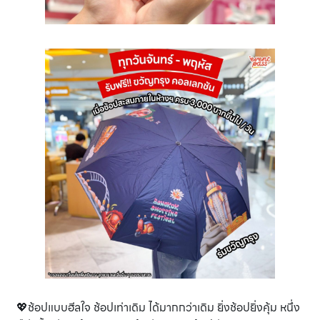
💖ช้อปแบบฮีลใจ ช้อปเท่าเดิม ได้มากกว่าเดิม ยิ่งช้อปยิ่งคุ้ม หนึ่ง