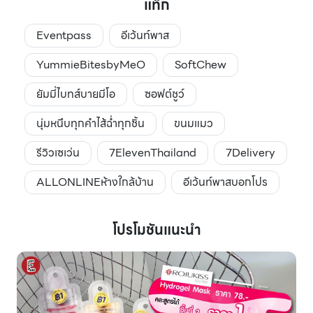
แท็ก
Eventpass
อีเว้นท์พาส
YummieBitesbyMeO
SoftChew
ยัมมี่ไบทส์บายมีโอ
ซอฟต์ชูว์
นุ่มหนึบทุกคำไส้ฉ่ำทุกชิ้น
ขนมแมว
รีวิวเซเว่น
7ElevenThailand
7Delivery
ALLONLINEห้างใกล้บ้าน
อีเว้นท์พาสบอกโปร
โปรโมชันแนะนำ