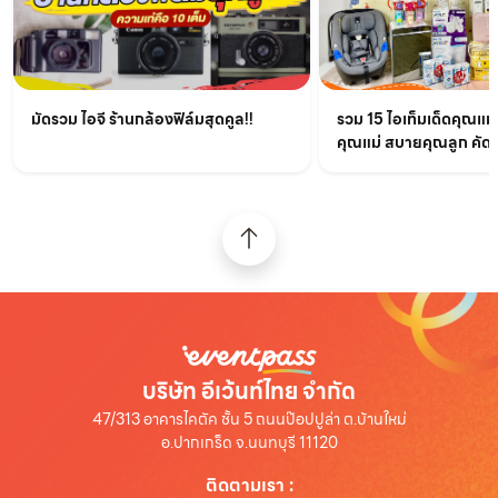
มัดรวม ไอจี ร้านกล้องฟิล์มสุดคูล!!
รวม 15 ไอเท็มเด็ดคุณแม
คุณแม่ สบายคุณลูก คัด
บริษัท อีเว้นท์ไทย จำกัด
47/313 อาคารไคตัค ชั้น 5 ถนนป๊อปปูล่า ต.บ้านใหม่
อ.ปากเกร็ด จ.นนทบุรี 11120
ติดตามเรา
: