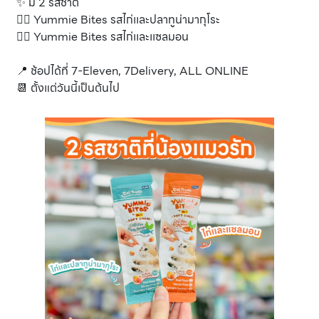
✨ มี 2 รสชาติ
👉🏻 Yummie Bites รสไก่เเละปลาทูน่ามากุโระ
👉🏻 Yummie Bites รสไก่เเละเเซลมอน
📍 ช้อปได้ที่ 7-Eleven, 7Delivery, ALL ONLINE
📆 ตั้งแต่วันนี้เป็นต้นไป