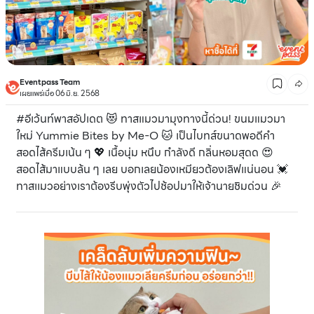
Eventpass Team
เผยแพร่เมื่อ 06 มิ.ย. 2568
#อีเว้นท์พาสอัปเดต 😻 ทาสแมวมามุงทางนี้ด่วน! ขนมแมวมา
ใหม่ Yummie Bites by Me-O 🐱 เป็นไบทส์ขนาดพอดีคำ
สอดไส้ครีมเน้น ๆ 💖 เนื้อนุ่ม หนึบ กำลังดี กลิ่นหอมสุดด 😍
สอดไส้มาแบบล้น ๆ เลย บอกเลยน้องเหมียวต้องเลิฟแน่นอน 💓
ทาสเเมวอย่างเราต้องรีบพุ่งตัวไปช้อปมาให้เจ้านายชิมด่วน 🎉