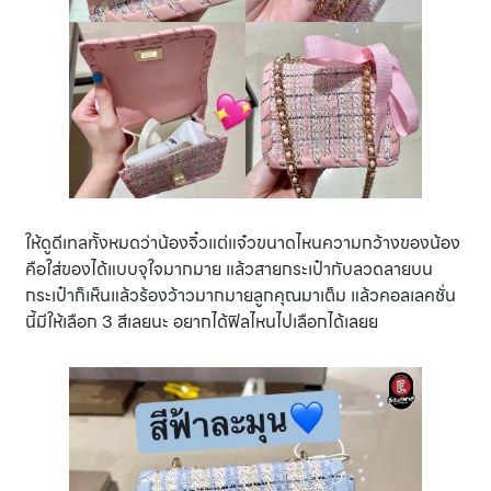
ให้ดูดีเทลทั้งหมดว่าน้องจิ๋วแต่แจ๋วขนาดไหนความกว้างของน้อง
คือใส่ของได้แบบจุใจมากมาย แล้วสายกระเป๋ากับลวดลายบน
กระเป๋าก็เห็นแล้วร้องว้าวมากมายลูกคุณมาเต็ม แล้วคอลเลคชั่น
นี้มีให้เลือก 3 สีเลยนะ อยากได้ฟิลไหนไปเลือกได้เลยย