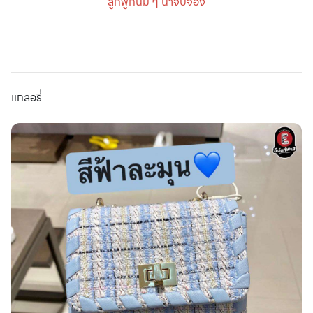
ลูกฟูกนิ่ม ๆ น่าจับจอง
แกลอรี่