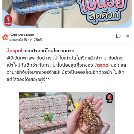
Eventpass Team
เผยแพร่เมื่อ 18 ส.ค. 2565
Jaspal
กระเป๋าคิวท์โดนใจมากมาย
#อีเว้นท์พาสพาช้อป กระเป๋าใบเก่ามันไม่เวิคแล้วจ้าา มาช้อปกระ
เป๋าใหม่กันดีกว่า กับกระเป๋าใบน้อยสุดคิ้วท์ของ
Jaspal
บอกเลย
ว่าน่ารักจับใจมากเวอร์จ้าแม่! น้องเป็นคอลใหม่อีกด้วยน้า ใบเล็ก
แต่ใส่ของได้เยอะอยู่จ้าา