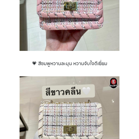
💗 สีชมพูหวานละมุน หวานจับใจดีเยี่ยม