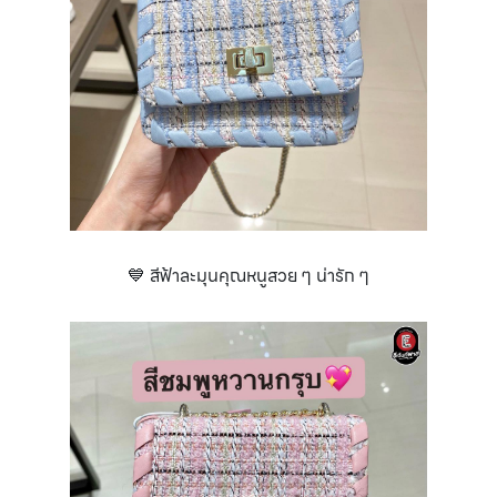
💙 สีฟ้าละมุนคุณหนูสวย ๆ น่ารัก ๆ