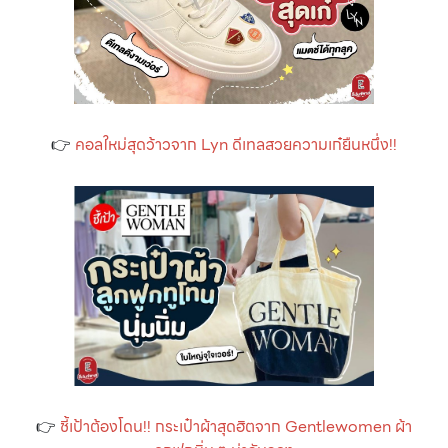
👉
คอลใหม่สุดว้าวจาก Lyn ดีเทลสวยความเก๋ยืนหนึ่ง!!
👉
ชี้เป้าต้องโดน!! กระเป๋าผ้าสุดฮิตจาก Gentlewomen ผ้า