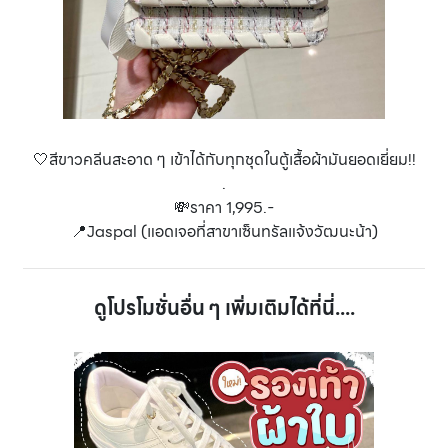
🤍สีขาวคลีนสะอาด ๆ เข้าได้กับทุกชุดในตู้เสื้อผ้ามันยอดเยี่ยม!!
.
💸ราคา 1,995.-
📍Jaspal (แอดเจอที่สาขาเซ็นทรัลแจ้งวัฒนะน้า)
ดูโปรโมชั่นอื่น ๆ เพิ่มเติมได้ที่นี่....