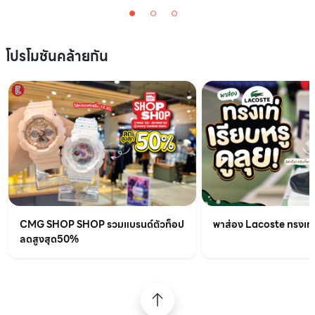
โปรโมชันคล้ายกัน
CMG SHOP SHOP รวมแบรนด์ตัวท็อป
พาส่อง Lacoste ทรงเท่เร
ลดสูงสุด50%