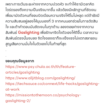
เพราะการเว้นระยะห่างจากความปวดหัว จะทำให้เรามีเวลาคิด
ไตร่ตรองถึงความเป็นจริงมากขึ้น แล้วต้องมีหลักฐานที่ชัดเจน
เพื่อมามัดตัวคนที่ชอบบิดเบือนความจริงให้ดิ้นไม่หลุด แต่ถ้ายังมี
ความสับสนอยู่ลองให้มุมมองที่ 3 จากคนนอกช่วยในการตัดสิน
ใจ และถ้าคำตอบมันชัดเจนในทุกด้าน ลองถอยห่างจากความ
สัมพันธ์
Gaslighting
เพื่อรักษาจิตใจตัวเองให้ดีขึ้น เวลาความ
สัมพันธ์ตรงนั้นจบลง จิตใจของเราก็จะแข็งแรงไม่แตกสลายจน
สูญเสียความมั่นใจในตัวเองไปในท้ายที่สุด
.
.
ขอบคุณข้อมูลจาก
https://www.psy.chula.ac.th/th/feature-
articles/gaslighting
https://www.alljitblog.com/gaslighting/
https://techsauce.co/connext/life-hacks/gaslighting-
at-work
https://missiontothemoon.co/psychology-
gaslighting-2/