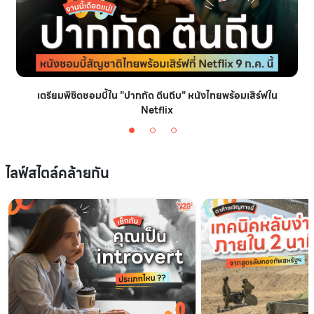
เตรียมพิชิตซอมบี้ใน "ปากกัด ตีนถีบ" หนังไทยพร้อมเสิร์ฟใน
Netflix
ไลฟ์สไตล์คล้ายกัน