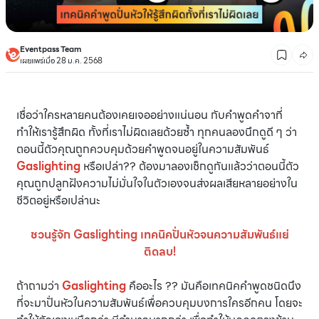
Eventpass Team
เผยแพร่เมื่อ 28 ม.ค. 2568
เชื่อว่าใครหลายคนต้องเคยเจออย่างแน่นอน กับคำพูดคำจาที่
ทำให้เรารู้สึกผิด ทั้งที่เราไม่ผิดเลยด้วยซ้ำ ทุกคนลองนึกดูดี ๆ ว่า
ตอนนี้ตัวคุณถูกควบคุมด้วยคำพูดจนอยู่ในความสัมพันธ์
Gaslighting
หรือเปล่า?? ต้องมาลองเช็กดูกันแล้วว่าตอนนี้ตัว
คุณถูกปลูกฝังความไม่มั่นใจในตัวเองจนส่งผลเสียหลายอย่างใน
ชีวิตอยู่หรือเปล่านะ
ชวนรู้จัก Gaslighting เทคนิคปั่นหัวจนความสัมพันธ์แย่
ติดลบ!
ถ้าถามว่า
Gaslighting
คืออะไร ?? มันคือเทคนิคคำพูดชนิดนึง
ที่จะมาปั่นหัวในความสัมพันธ์เพื่อควบคุมบงการใครอีกคน โดยจะ