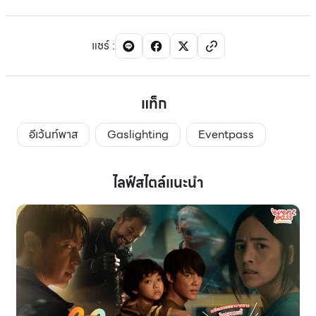
แชร์
:
แท็ก
อีเว้นท์พาส
Gaslighting
Eventpass
ไลฟ์สไตล์แนะนำ