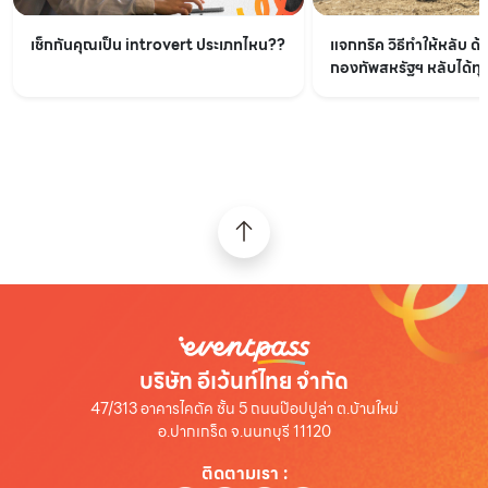
เช็กกันคุณเป็น introvert ประเภทไหน??
แจกทริค วิธีทำให้หลับ ด้
กองทัพสหรัฐฯ หลับได้ทุกท
บริษัท อีเว้นท์ไทย จำกัด
47/313 อาคารไคตัค ชั้น 5 ถนนป๊อปปูล่า ต.บ้านใหม่
อ.ปากเกร็ด จ.นนทบุรี 11120
ติดตามเรา
: