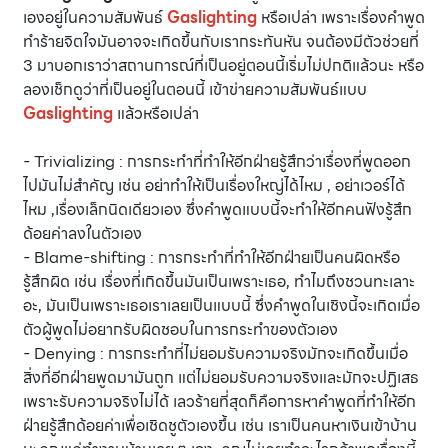
เองอยู่ในความสัมพันธ์
Gaslighting
หรือเปล่า เพราะเรื่องคำพูด
ทำร้ายจิตใจมันอาจจะเกิดขึ้นกับเรากระทันหัน จนต้องมีตัวช่วยที่
3 มาบอกเราว่าสถานการณ์ที่เป็นอยู่ตอนนี้เริ่มไม่ปกติแล้วนะ หรือ
ลองเช็กดูว่าที่เป็นอยู่ในตอนนี้ เข้าข่ายความสัมพันธ์แบบ
Gaslighting
แล้วหรือเปล่า
- Trivializing : การกระทำที่ทำให้อีกฝ่ายรู้สึกว่าเรื่องที่พูดออก
ไปมันไม่สำคัญ เช่น อย่าทำให้เป็นเรื่องใหญ่ได้ไหม , อย่าเวอร์ได้
ไหม ,เรื่องเล็กนิดเดียวเอง ซึ่งคำพูดแบบนี้จะทำให้อีกคนฟังรู้สึก
ด้อยค่าลงในตัวเอง
- Blame-shifting : การกระทำที่ทำให้อีกฝ่ายเป็นคนผิดหรือ
รู้สึกผิด เช่น เรื่องที่เกิดขึ้นมันเป็นเพราะเธอ, ทำไมถึงชวนทะเลาะ
อะ, มันเป็นเพราะเธอเราเลยเป็นแบบนี้ ซึ่งคำพูดในเชิงนี้จะเกิดเมื่อ
ตัวผู้พูดไม่อยากรับผิดชอบในการกระทำของตัวเอง
- Denying : การกระทำที่ไม่ยอมรับความจริงมักจะเกิดขึ้นเมื่อ
สิ่งที่อีกฝ่ายพูดมามันถูก แต่ไม่ยอมรับความจริงและมักจะปฏิเสธ
เพราะรับความจริงไม่ได้ เลวร้ายที่สุดก็คือการหาคำพูดที่ทำให้อีก
ฝ่ายรู้สึกด้อยค่าเพื่อเชิดชูตัวเองขึ้น เช่น เราเป็นคนหาเงินเข้าบ้าน