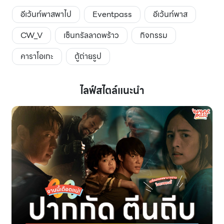
อีเว้นท์พาสพาไป
Eventpass
อีเว้นท์พาส
CW_V
เซ็นทรัลลาดพร้าว
กิจกรรม
คาราโอเกะ
ตู้ถ่ายรูป
ไลฟ์สไตล์แนะนำ