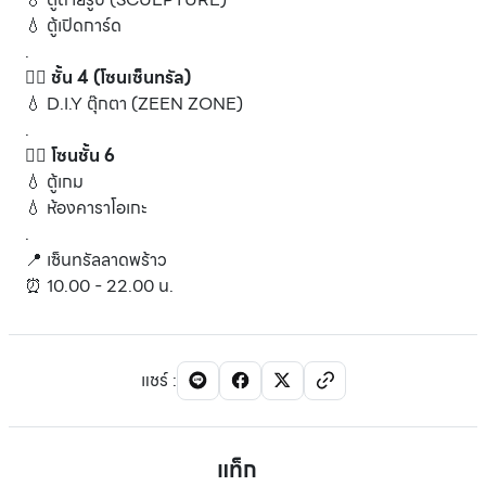
💧 ตู้เปิดการ์ด
.
👉🏻 ชั้น 4 (โซนเซ็นทรัล)
💧 D.I.Y ตุ๊กตา (ZEEN ZONE)
.
👉🏻 โซนชั้น 6
💧 ตู้เกม
💧 ห้องคาราโอเกะ
.
📍 เซ็นทรัลลาดพร้าว
⏰ 10.00 - 22.00 น.
แชร์
:
แท็ก