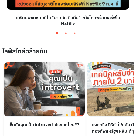
เตรียมพิชิตซอมบี้ใน "ปากกัด ตีนถีบ" หนังไทยพร้อมเสิร์ฟใน
Netflix
ไลฟ์สไตล์คล้ายกัน
เช็กกันคุณเป็น introvert ประเภทไหน??
แจกทริค วิธีทำให้หลับ ด้
กองทัพสหรัฐฯ หลับได้ทุกท