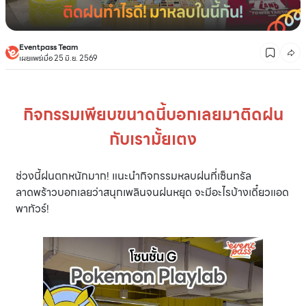
Eventpass Team
เผยแพร่เมื่อ 25 มิ.ย. 2569
กิจกรรมเพียบขนาดนี้บอกเลยมาติดฝน
กับเรามั้ยเตง
ช่วงนี้ฝนตกหนักมาก! แนะนำกิจกรรมหลบฝนที่เซ็นทรัล
ลาดพร้าวบอกเลยว่าสนุกเพลินจนฝนหยุด จะมีอะไรบ้างเดี๋ยวแอด
พาทัวร์!