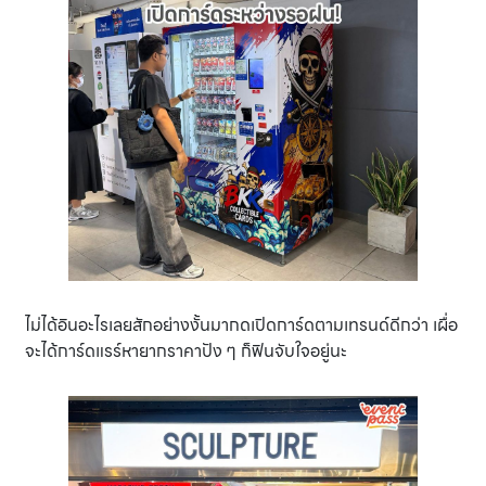
ไม่ได้อินอะไรเลยสักอย่างงั้นมากดเปิดการ์ดตามเทรนด์ดีกว่า เผื่อ
จะได้การ์ดแรร์หายากราคาปัง ๆ ก็ฟินจับใจอยู่นะ