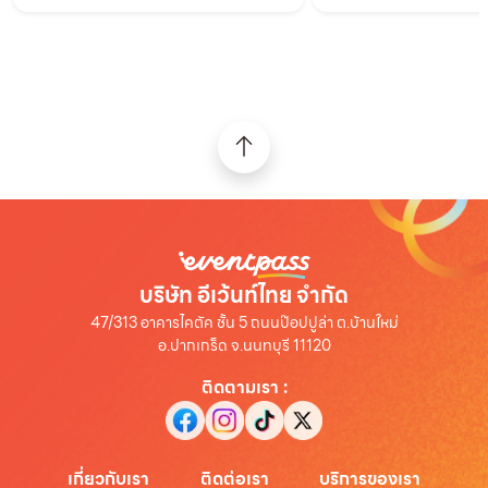
บริษัท อีเว้นท์ไทย จำกัด
47/313 อาคารไคตัค ชั้น 5 ถนนป๊อปปูล่า ต.บ้านใหม่
อ.ปากเกร็ด จ.นนทบุรี 11120
ติดตามเรา
:
เกี่ยวกับเรา
ติดต่อเรา
บริการของเรา