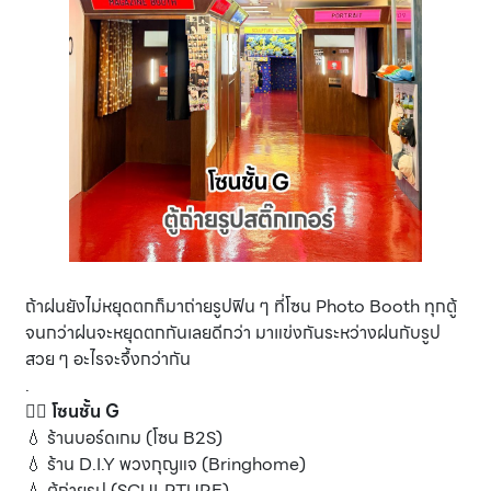
ถ้าฝนยังไม่หยุดตกก็มาถ่ายรูปฟิน ๆ ที่โซน Photo Booth ทุกตู้
จนกว่าฝนจะหยุดตกกันเลยดีกว่า มาแข่งกันระหว่างฝนกับรูป
สวย ๆ อะไรจะจึ้งกว่ากัน
.
👉🏻 โซนชั้น G
💧 ร้านบอร์ดเกม (โซน B2S)
💧 ร้าน D.I.Y พวงกุญแจ (Bringhome)
💧 ตู้ถ่ายรูป (SCULPTURE)