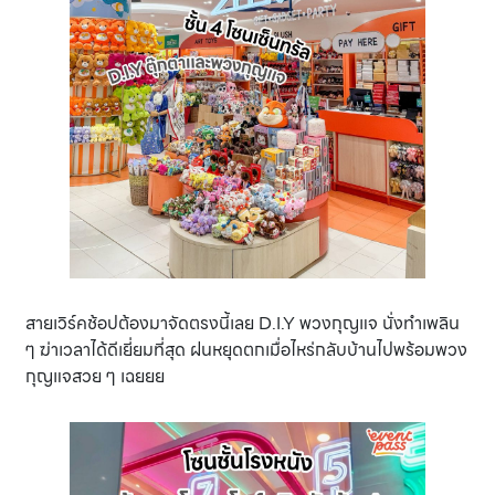
สายเวิร์คช้อปต้องมาจัดตรงนี้เลย D.I.Y พวงกุญแจ นั่งทำเพลิน
ๆ ฆ่าเวลาได้ดีเยี่ยมที่สุด ฝนหยุดตกเมื่อไหร่กลับบ้านไปพร้อมพวง
กุญแจสวย ๆ เฉยยย