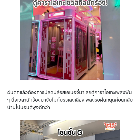
ฝนตกแล้วต้องการปลดปล่อยเอเนอจี้มาเลยตู้คาราโอเกะเพลงฟิน
ๆ ถึงเวลานักร้องมาจับไมค์บรรเลงเสียงเพลงรอฝนหยุดค่อยกลับ
บ้านไปนอนตีพุงดีกว่า