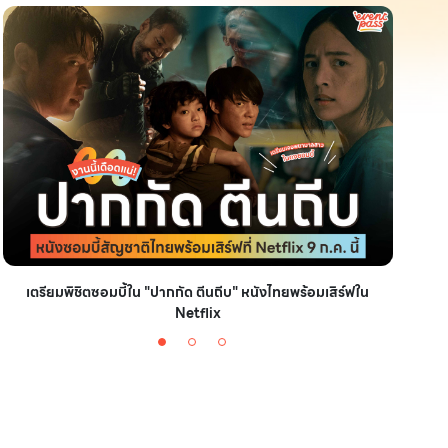
เตรียมพิชิตซอมบี้ใน "ปากกัด ตีนถีบ" หนังไทยพร้อมเสิร์ฟใน
มัดรวม
Netflix