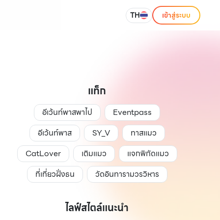
TH
เข้าสู่ระบบ
แท็ก
อีเว้นท์พาสพาไป
Eventpass
อีเว้นท์พาส
SY_V
ทาสแมว
CatLover
เติมแมว
แจกพิกัดแมว
ที่เที่ยวฝั่งธน
วัดอินทารามวรวิหาร
ไลฟ์สไตล์แนะนำ