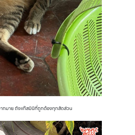
กมาย ถังแก๊สมินิที่ถูกต้องทุกสัดส่วน