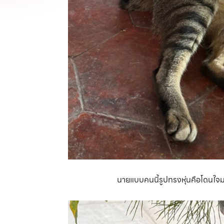
นายแบบคนนี้รูปทรงหุ่นคือโดนใจมา