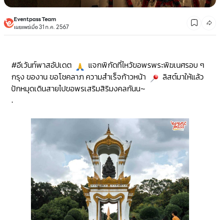
Eventpass Team
เผยแพร่เมื่อ 31 ก.ค. 2567
#อีเว้นท์พาสอัปเดต
แจกพิกัดที่ไหว้ขอพรพระพิฆเนศรอบ ๆ
กรุง ของาน ขอโชคลาภ ความสำเร็จก้าวหน้า
ลิสต์มาให้แล้ว
ปักหมุดเดินสายไปขอพรเสริมสิริมงคลกันน~
.