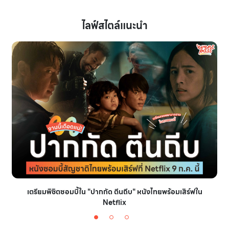
ไลฟ์สไตล์แนะนำ
เตรียมพิชิตซอมบี้ใน "ปากกัด ตีนถีบ" หนังไทยพร้อมเสิร์ฟใน
Netflix