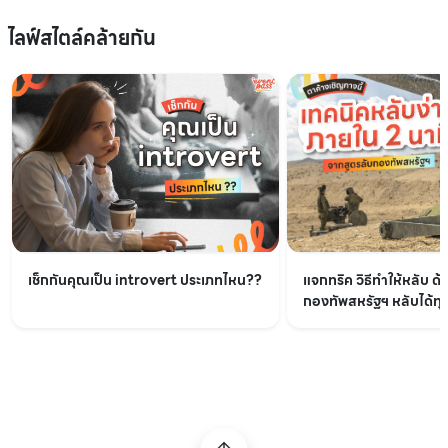
ไลฟ์สไตล์คล้ายกัน
เช็กกันคุณเป็น introvert ประเภทไหน??
แจกทริค วิธีทำให้หลับ ด้
กองทัพสหรัฐฯ หลับได้ทุกท