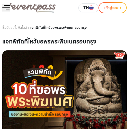
TH
เข้าสู่ระบบ
ซื้อบัตร
/
ไลฟ์สไตล์
/
แจกพิกัดที่ไหว้ขอพรพระพิฆเนศรอบกรุง
แจกพิกัดที่ไหว้ขอพรพระพิฆเนศรอบกรุง