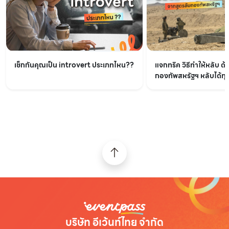
เช็กกันคุณเป็น introvert ประเภทไหน??
แจกทริค วิธีทำให้หลับ ด้
กองทัพสหรัฐฯ หลับได้ทุกท
บริษัท อีเว้นท์ไทย จำกัด