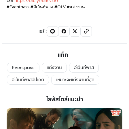
เลย
https://bit.ly/45RNZkY
#Eventpass
#อีเว้นท์พาส
#OLV
#แต่งงาน
แชร์
:
แท็ก
Eventpass
แต่งงาน
อีเว้นท์พาส
อีเว้นท์พาสอัปเดต
เหมาะจะแต่งงานที่สุด
ไลฟ์สไตล์แนะนำ