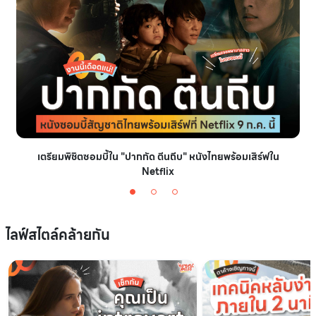
เตรียมพิชิตซอมบี้ใน "ปากกัด ตีนถีบ" หนังไทยพร้อมเสิร์ฟใน
Netflix
ไลฟ์สไตล์คล้ายกัน