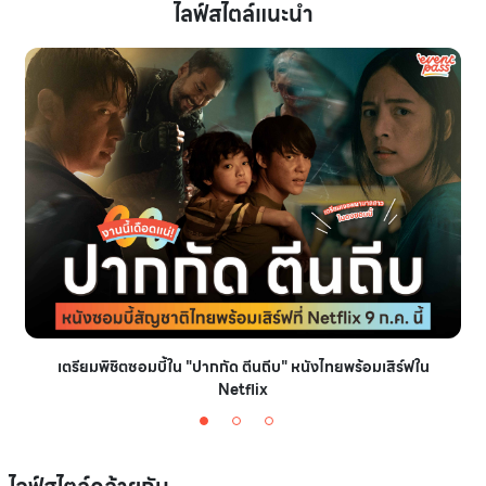
ไลฟ์สไตล์แนะนำ
เตรียมพิชิตซอมบี้ใน "ปากกัด ตีนถีบ" หนังไทยพร้อมเสิร์ฟใน
Netflix