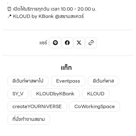
.
⏰ เปิดให้บริการทุกวัน เวลา 10.00 - 20.00 น.
📍 KLOUD by KBank @สยามสแควร์
แชร์
:
แท็ก
อีเว้นท์พาสพาไป
Eventpass
อีเว้นท์พาส
SY_V
KLOUDbyKBank
KLOUD
createYOURNiVERSE
CoWorkingSpace
ที่นั่งทำงานสยาม