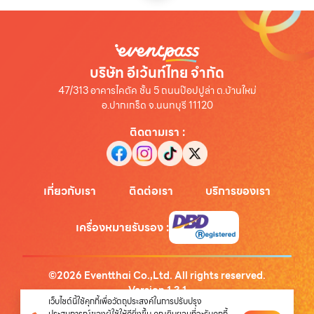
บริษัท อีเว้นท์ไทย จำกัด
47/313 อาคารไคตัค ชั้น 5 ถนนป๊อปปูล่า ต.บ้านใหม่
อ.ปากเกร็ด จ.นนทบุรี 11120
ติดตามเรา
:
เกี่ยวกับเรา
ติดต่อเรา
บริการของเรา
เครื่องหมายรับรอง
:
©
2026
Eventthai Co.,Ltd. All rights reserved.
Version
1.3.1
เว็บไซต์นี้ใช้คุกกี้เพื่อวัตถุประสงค์ในการปรับปรุง
นโยบายความเป็นส่วนตัว
ประสบการณ์ของผู้ใช้ให้ดียิ่งขึ้น คุณยินยอมที่จะรับคุกกี้