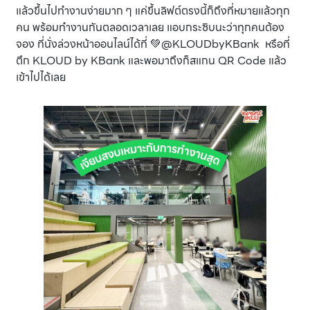
แล้วขึ้นไปทำงานง่ายมาก ๆ แค่ขึ้นลิฟต์ตรงนี้ก็ถึงที่หมายแล้วทุก
คน พร้อมทำงานกันตลอดเวลาเลย แอบกระซิบนะว่าทุกคนต้อง
จอง ที่นั่งล่วงหน้าออนไลน์ได้ที่ 💚@KLOUDbyKBank หรือที่
ตึก KLOUD by KBank และพอมาถึงก็สแกน QR Code แล้ว
เข้าไปได้เลย