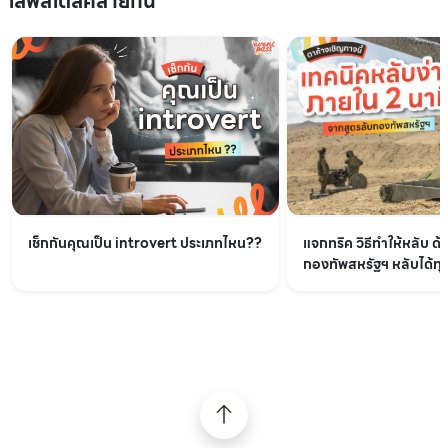
ไลฟ์สไตล์คล้ายกัน
เช็กกันคุณเป็น introvert ประเภทไหน??
แจกทริค วิธีทำให้หลับ ด้
กองทัพสหรัฐฯ หลับได้ทุกท