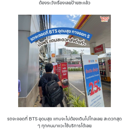
ต้องระวังเรื่องเลยป้ายซะแล้ว
รถจะจอดที่ BTS อุดมสุข แทบจะไม่ต้องเดินไปไกลเลย สะดวกสุด
ๆ ทุกคนมาแวะใช้บริการได้เลย