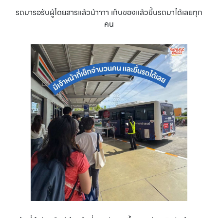
รถมารอรับผู้โดยสารแล้วน้าาาา เก็บของแล้วขึ้นรถมาได้เลยทุก
คน