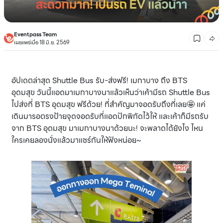
Eventpass Team
เผยแพร่เมื่อ 18 มิ.ย. 2569
อัปเดตล่าสุด Shuttle Bus รับ-ส่งฟรี! เมกาบาง ถึง BTS
อุดมสุข วันนี้แอดมาเมกาบางนาแล้วเห็นว่าเค้ามีรถ Shuttle Bus
ไปส่งที่ BTS อุดมสุข ฟรีด้วย! ที่สำคัญมาจอดรับถึงที่เลย🤩 แค่
เดินมารอตรงป้ายจุดจอดรับที่แอดปักพิกัดไว้ให้ และเค้าก็มีรถรับ
จาก BTS อุดมสุข มาเมกาบางนาด้วยนะ! จะพลาดได้ยังไง ไหน
ใครเคยลองนั่งแล้วมาแชร์กันให้ฟังหน่อย~