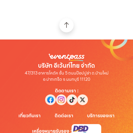
บริษัท อีเว้นท์ไทย จำกัด
47/313 อาคารไคตัค ชั้น 5 ถนนป๊อปปูล่า ต.บ้านใหม่
อ.ปากเกร็ด จ.นนทบุรี 11120
ติดตามเรา
:
เกี่ยวกับเรา
ติดต่อเรา
บริการของเรา
เครื่องหมายรับรอง
: