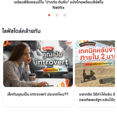
เตรียมพิชิตซอมบี้ใน "ปากกัด ตีนถีบ" หนังไทยพร้อมเสิร์ฟใน
Netflix
ไลฟ์สไตล์คล้ายกัน
เช็กกันคุณเป็น introvert ประเภทไหน??
แจกทริค วิธีทำให้หลับ ด้
กองทัพสหรัฐฯ หลับได้ทุกท