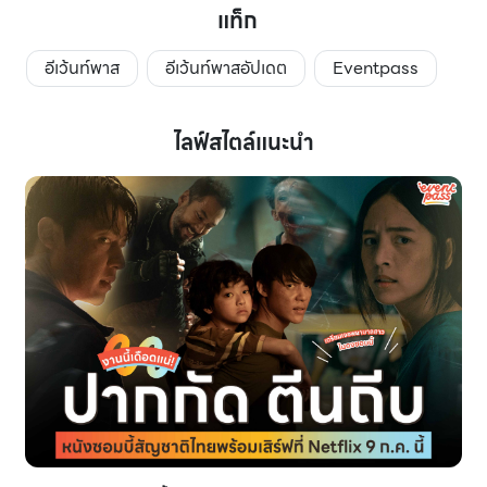
แท็ก
อีเว้นท์พาส
อีเว้นท์พาสอัปเดต
Eventpass
ไลฟ์สไตล์แนะนำ