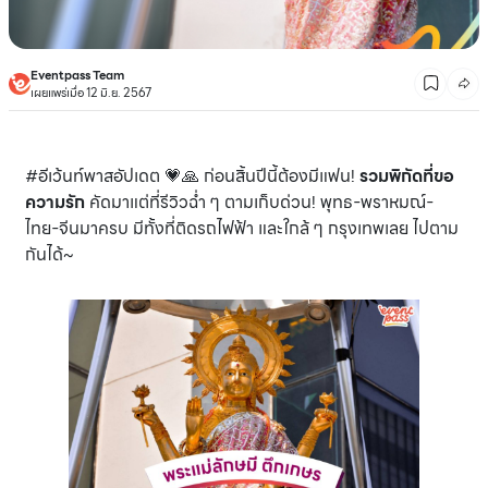
Eventpass Team
เผยแพร่เมื่อ 12 มิ.ย. 2567
#อีเว้นท์พาสอัปเดต 💗🙏 ก่อนสิ้นปีนี้ต้องมีแฟน!
รวมพิกัดที่ขอ
ความรัก
คัดมาแต่ที่รีวิวฉ่ำ ๆ ตามเก็บด่วน! พุทธ-พราหมณ์-
ไทย-จีนมาครบ มีทั้งที่ติดรถไฟฟ้า และใกล้ ๆ กรุงเทพเลย ไปตาม
กันได้~