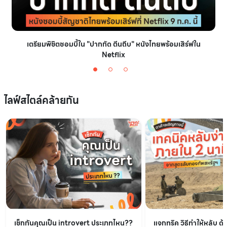
เตรียมพิชิตซอมบี้ใน "ปากกัด ตีนถีบ" หนังไทยพร้อมเสิร์ฟใน
Netflix
ไลฟ์สไตล์คล้ายกัน
เช็กกันคุณเป็น introvert ประเภทไหน??
แจกทริค วิธีทำให้หลับ ด้