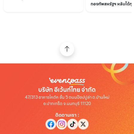
กองทัพสหรัฐฯ หลับได้ทุกท
บริษัท อีเว้นท์ไทย จำกัด
47/313 อาคารไคตัค ชั้น 5 ถนนป๊อปปูล่า ต.บ้านใหม่
อ.ปากเกร็ด จ.นนทบุรี 11120
ติดตามเรา
: