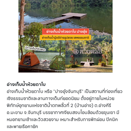
อ่างเก็บน้ำห้วยตาโบ
อ่างเก็บน้ำห้วยตาโบ หรือ "ปางอุ๋งจันทบุรี" เป็นสถานที่ท่องเที่ยว
เชิงธรรมชาติและลานกางเต็นท์ยอดนิยม ตั้งอยู่ภายในหน่วย
พิทักษ์อุทยานแห่งชาติน้ำตกพลิ้วที่ 2 (บ้านอ่าง) ต.อ่างคีรี
อ.มะขาม จ.จันทบุรี บรรยากาศเงียบสงบโอบล้อมด้วยขุนเขา มี
หมอกยามเช้าและวิวสวยงาม เหมาะสำหรับการพักผ่อน ปิคนิค
และพายเรือคายัค