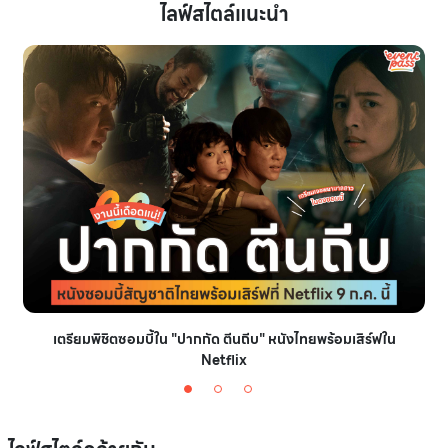
ไลฟ์สไตล์แนะนำ
เตรียมพิชิตซอมบี้ใน "ปากกัด ตีนถีบ" หนังไทยพร้อมเสิร์ฟใน
Netflix