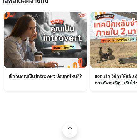
ไลฟ์สไตล์คล้ายกัน
เช็กกันคุณเป็น introvert ประเภทไหน??
แจกทริค วิธีทำให้หลับ ด้
กองทัพสหรัฐฯ หลับได้ทุกท