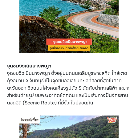
จุดชมวิวเนินนางพญา
จุดชมวิวเนินนางพญา ตั้งอยู่บนถนนเฉลิมบูรพาชลทิต ใกล้หาด
คุ้งวิมาน จ.จันทบุรี เป็นจุดชมวิวเลียบทะเลที่สวยที่สุดในภาค
ตะวันออก วิวถนนโค้งคดเคี้ยวรูปตัว S ตัดกับน้ำทะเลสีฟ้า เหมาะ
สำหรับถ่ายรูป ชมพระอาทิตย์ตกดิน และเป็นเส้นทางปั่นจักรยาน
ยอดฮิต (Scenic Route) ที่มีรั้วกั้นปลอดภัย