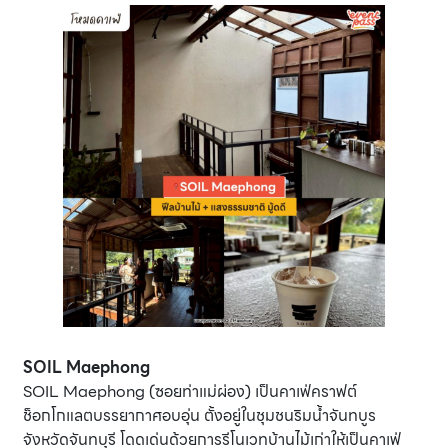
SOIL Maephong
SOIL Maephong (ซอยท่าแม่ผ่อง) เป็นคาเฟ่คราฟต์
ช็อกโกแลตบรรยากาศอบอุ่น ตั้งอยู่ในชุมชนริมน้ำจันทบูร
จังหวัดจันทบุรี โดดเด่นด้วยการรีโนเวทบ้านไม้เก่าให้เป็นคาเฟ่