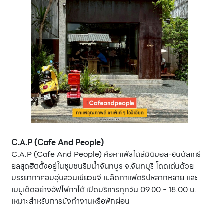
C.A.P (Cafe And People)
C.A.P (Cafe And People) คือคาเฟ่สไตล์มินิมอล-อินดัสเทรี
ยลสุดฮิตตั้งอยู่ในชุมชนริมน้ำจันทบูร จ.จันทบุรี โดดเด่นด้วย
บรรยากาศอบอุ่นสวนเขียวขจี เมล็ดกาแฟดริปหลากหลาย และ
เมนูเด็ดอย่างอัฟโฟกาโต้ เปิดบริการทุกวัน 09.00 - 18.00 น.
เหมาะสำหรับการนั่งทำงานหรือพักผ่อน