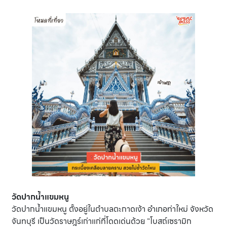
วัดปากน้ำแขมหนู
วัดปากน้ำแขมหนู ตั้งอยู่ในตำบลตะกาดเง้า อำเภอท่าใหม่ จังหวัด
จันทบุรี เป็นวัดราษฎร์เก่าแก่ที่โดดเด่นด้วย "โบสถ์เซรามิก