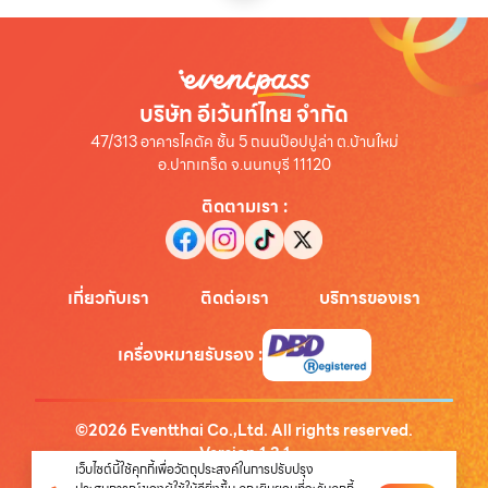
บริษัท อีเว้นท์ไทย จำกัด
47/313 อาคารไคตัค ชั้น 5 ถนนป๊อปปูล่า ต.บ้านใหม่
อ.ปากเกร็ด จ.นนทบุรี 11120
ติดตามเรา
:
เกี่ยวกับเรา
ติดต่อเรา
บริการของเรา
เครื่องหมายรับรอง
:
©
2026
Eventthai Co.,Ltd. All rights reserved.
Version
1.3.1
เว็บไซต์นี้ใช้คุกกี้เพื่อวัตถุประสงค์ในการปรับปรุง
นโยบายความเป็นส่วนตัว