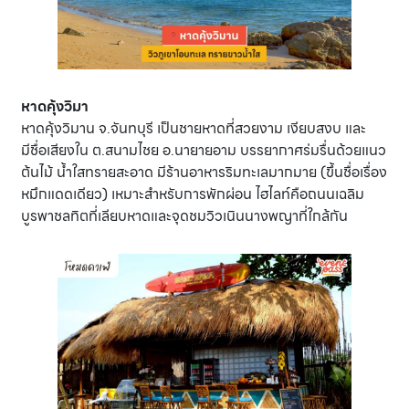
หาดคุ้งวิมา
หาดคุ้งวิมาน จ.จันทบุรี เป็นชายหาดที่สวยงาม เงียบสงบ และ
มีชื่อเสียงใน ต.สนามไชย อ.นายายอาม บรรยากาศร่มรื่นด้วยแนว
ต้นไม้ น้ำใสทรายสะอาด มีร้านอาหารริมทะเลมากมาย (ขึ้นชื่อเรื่อง
หมึกแดดเดียว) เหมาะสำหรับการพักผ่อน ไฮไลท์คือถนนเฉลิม
บูรพาชลทิตที่เลียบหาดและจุดชมวิวเนินนางพญาที่ใกล้กัน