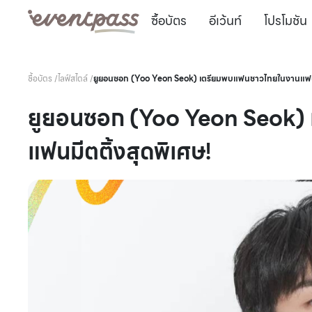
ซื้อบัตร
อีเว้นท์
โปรโมชัน
ซื้อบัตร
/
ไลฟ์สไตล์
/
ยูยอนซอก (Yoo Yeon Seok) เตรียมพบแฟนชาวไทยในงานแฟนมี
ยูยอนซอก (Yoo Yeon Seok)
แฟนมีตติ้งสุดพิเศษ!