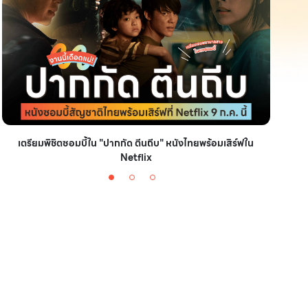
เตรียมพิชิตซอมบี้ใน "ปากกัด ตีนถีบ" หนังไทยพร้อมเสิร์ฟใน
มัดรวม
Netflix