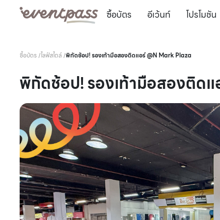
ซื้อบัตร
อีเว้นท์
โปรโมชัน
ซื้อบัตร
/
ไลฟ์สไตล์
/
พิกัดช้อป! รองเท้ามือสองติดแอร์ @N Mark Plaza
พิกัดช้อป! รองเท้ามือสองติ