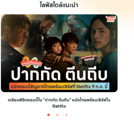
ไลฟ์สไตล์แนะนำ
เตรียมพิชิตซอมบี้ใน "ปากกัด ตีนถีบ" หนังไทยพร้อมเสิร์ฟใน
มัดรวม
Netflix