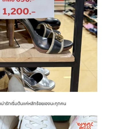
น่ารักเริ่มต้นแค่หลักร้อยเองนะทุกคน