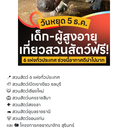
📍 สวนสัตว์ 6 แห่งทั่วประเทศ
🦥 สวนสัตว์เปิดเขาเขียว ชลบุรี
🐯 สวนสัตว์เชียงใหม่
🦁 สวนสัตว์นครราชสีมา
🐠 สวนสัตว์สงขลา
🦛 สวนสัตว์อุบลราชธานี
🐻 สวนสัตว์ขอนแก่น
และ 🐘 โครงการคชอาณาจักร สุรินทร์