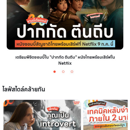
เตรียมพิชิตซอมบี้ใน "ปากกัด ตีนถีบ" หนังไทยพร้อมเสิร์ฟใน
Netflix
ไลฟ์สไตล์คล้ายกัน