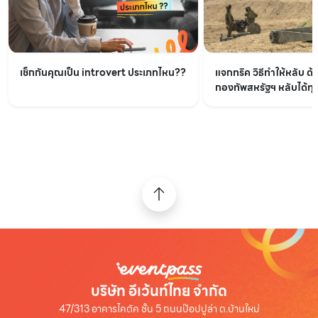
เช็กกันคุณเป็น introvert ประเภทไหน??
แจกทริค วิธีทำให้หลับ ด้
กองทัพสหรัฐฯ หลับได้ทุกท
บริษัท อีเว้นท์ไทย จำกัด
47/313 อาคารไคตัค ชั้น 5 ถนนป๊อปปูล่า ต.บ้านใหม่