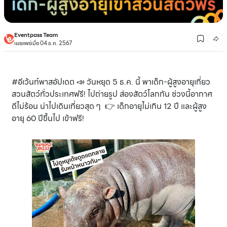
Eventpass Team
เผยแพร่เมื่อ 04 ธ.ค. 2567
#อีเว้นท์พาสอัปเดต 📣 วันหยุด 5 ธ.ค. นี้ พาเด็ก-ผู้สูงอายุเที่ยว
สวนสัตว์ทั่วประเทศฟรี! ไปถ่ายรูป ส่องสัตว์โลกกัน ช่วงนี้อากาศ
ดีไม่ร้อน น่าไปเดินเที่ยวสุด ๆ 👉 เด็กอายุไม่เกิน 12 ปี และผู้สูง
อายุ 60 ปีขึ้นไป เข้าฟรี!