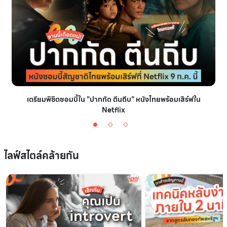
เตรียมพิชิตซอมบี้ใน "ปากกัด ตีนถีบ" หนังไทยพร้อมเสิร์ฟใน
Netflix
ไลฟ์สไตล์คล้ายกัน