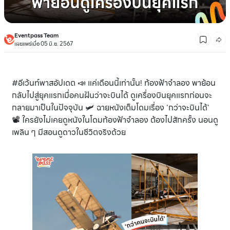
Eventpass Team
เผยแพร่เมื่อ 05 มิ.ย. 2567
#อีเว้นท์พาสอัปเดต 📣 แค่เดือนนี้เท่านั้น! ท้องฟ้าจำลอง พาย้อน
กลับไปสู่ยุคแรกเมื่อคนฝันว่าจะบินได้ ดูเครื่องบินยุคแรกก่อนจะ
กลายมาเป็นในปัจจุบัน 🛩️ ฉายหนังเต็มโดมเรื่อง 'กว่าจะบินได้'
📽️ ใครยังไม่เคยดูหนังในโดมท้องฟ้าจำลอง ต้องไปสักครั้ง นอนดู
เพลิน ๆ มีสอนดูดาวในชีวิตจริงด้วย