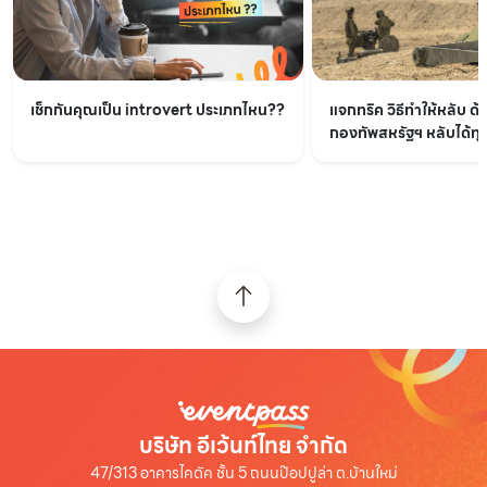
เช็กกันคุณเป็น introvert ประเภทไหน??
แจกทริค วิธีทำให้หลับ ด้
กองทัพสหรัฐฯ หลับได้ทุกท
บริษัท อีเว้นท์ไทย จำกัด
47/313 อาคารไคตัค ชั้น 5 ถนนป๊อปปูล่า ต.บ้านใหม่