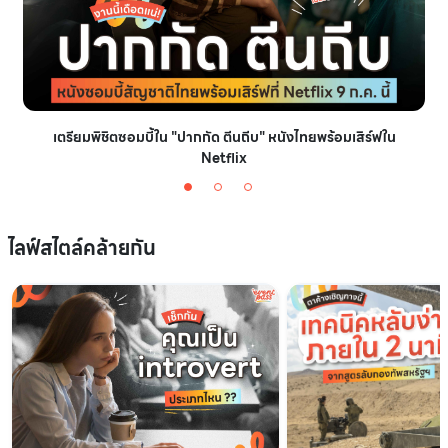
เตรียมพิชิตซอมบี้ใน "ปากกัด ตีนถีบ" หนังไทยพร้อมเสิร์ฟใน
Netflix
ไลฟ์สไตล์คล้ายกัน