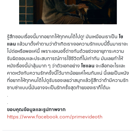
รู้สึกชอบเรื่องนี้มากอยากให้ทุกคนได้ไปดู! มันเหมือนเราเป็น
โซ
แลน
แล้วมาตั้งคำถามว่าถ้าเกิดเราเจอความรักแบบนี้ขึ้นมาเราจะ
ไปต่อหรือพอแค่นี้ เพราะเอเนอจี้ต่างกันด้วยช่วงอายุภาระความ
รับผิดชอบและประสบการณ์การใช้ชีวิตที่ไม่เท่ากัน มันเลยทำให้
หนังเรื่องนี้น่าลุ้นมาก ๆ ว่าตัวเอกอย่าง
โซแลน
จะเลือกอะไรและ
คาดหวังกับความรักครั้งนี้ไว้มากน้อยแค่ไหนกันแน่ นี้เลยเป็นหนัง
ที่อยากให้ทุกคนได้ไปดูรับรองเลยว่าสนุกแล้วรู้สึกว่าถ้ามีความรัก
ซาบซ่าแบบนี้มันอาจจะเป็นรักครั้งสุดท้ายของเราก็ได้นะ
.
.
ขอบคุณข้อมูลและรูปภาพจาก
https://www.facebook.com/primevideoth