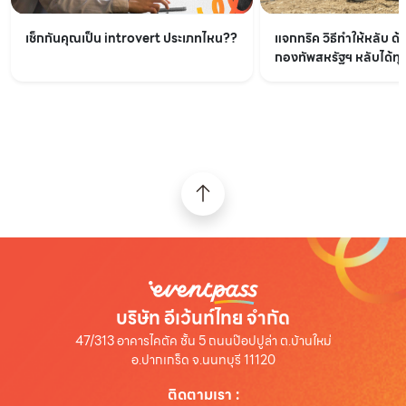
เช็กกันคุณเป็น introvert ประเภทไหน??
แจกทริค วิธีทำให้หลับ ด้
กองทัพสหรัฐฯ หลับได้ทุกท
บริษัท อีเว้นท์ไทย จำกัด
47/313 อาคารไคตัค ชั้น 5 ถนนป๊อปปูล่า ต.บ้านใหม่
อ.ปากเกร็ด จ.นนทบุรี 11120
ติดตามเรา
: