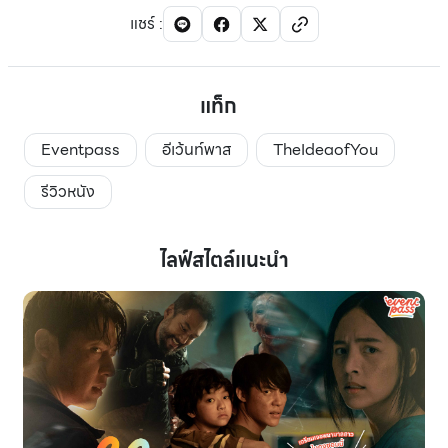
แชร์
:
แท็ก
Eventpass
อีเว้นท์พาส
TheIdeaofYou
รีวิวหนัง
ไลฟ์สไตล์แนะนำ