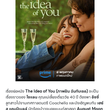
เรื่องย่อหนัง
The Idea of You (ภาพฝัน ฉันกับเธอ)
จะเป็น
เรื่องราวของ
โซแลน
คุณแม่เลี้ยงเดี่ยววัย 40 ปี ต้องพา
อิซซี่
ลูกสาวไปงานเทศกาลดนตรี Coachella และบังเอิญพบกับ
เฮย์
ส แคมป์เบลล์
นักร้องนำวงบอยแบนด์สุดฮอต
August Moon