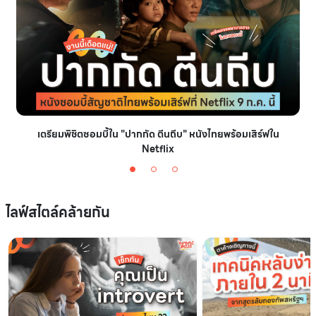
เตรียมพิชิตซอมบี้ใน "ปากกัด ตีนถีบ" หนังไทยพร้อมเสิร์ฟใน
Netflix
ไลฟ์สไตล์คล้ายกัน