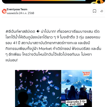
Eventpass Team
เผยแพร่เมื่อ 24 ก.ค. 2568
#อีเว้นท์พาสอัปเดต 🐠 น่าไปมาก! เที่ยวอควาเรียมบางแสน เปิด
โลกใต้น้ำให้เดินดูน้องปลาได้ยาว ๆ 9 โมงเช้าถึง 3 ทุ่ม ฉลองครบ
รอบ 41 ปี สถาปนาสถาบันวิทยาศาสตร์ทางทะเล และยังมี
กิจกรรมเพียบทั้งปูผ้า Market ทำเวิร์กชอป ฟังดนตรีสด และอื่น
ๆ อีกเพียบ ใครว่างวันไหนปักวันไว้แล้วไปเจอกันนะ ไม่เหงา
แน่นอน!