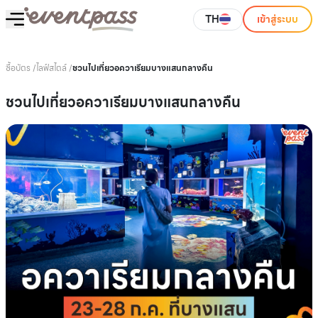
TH
เข้าสู่ระบบ
ซื้อบัตร
/
ไลฟ์สไตล์
/
ชวนไปเที่ยวอควาเรียมบางแสนกลางคืน
ชวนไปเที่ยวอควาเรียมบางแสนกลางคืน