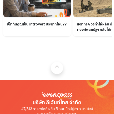
เช็กกันคุณเป็น introvert ประเภทไหน??
แจกทริค วิธีทำให้หลับ ด้
กองทัพสหรัฐฯ หลับได้ทุกท
บริษัท อีเว้นท์ไทย จำกัด
47/313 อาคารไคตัค ชั้น 5 ถนนป๊อปปูล่า ต.บ้านใหม่