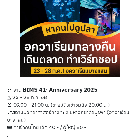
🎉 งาน 𝗕𝗜𝗠𝗦 𝟰𝟭ˢᵗ 𝗔𝗻𝗻𝗶𝘃𝗲𝗿𝘀𝗮𝗿𝘆 𝟮𝟬𝟮𝟱
🗓 23 - 28 ก.ค. 68
⏰ 09.00 - 21.00 น. (ขายบัตรเข้าชมถึง 20.00 น.)
📍สถาบันวิทยาศาสตร์ทางทะเล มหาวิทยาลัยบูรพา (อควาเรียม
บางแสน)
🎟 ค่าเข้าคนไทย เด็ก 40.- / ผู้ใหญ่ 80.-
.