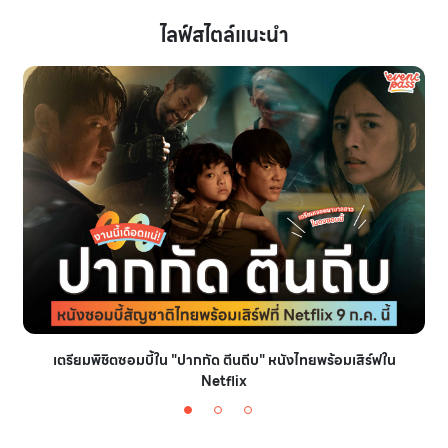
ไลฟ์สไตล์แนะนำ
เตรียมพิชิตซอมบี้ใน "ปากกัด ตีนถีบ" หนังไทยพร้อมเสิร์ฟใน
Netflix