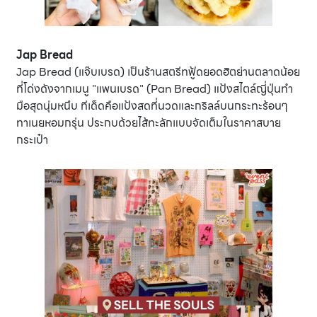
Jap Bread
Jap Bread (แจ๊บเบรด) เป็นร้านสตรีทฟู้ดยอดฮิตย่านตลาดน้อย
ที่โด่งดังจากเมนู "แพนเบรด" (Pan Bread) แป้งสไตล์ญี่ปุ่นทำ
มือสุดนุ่มหนึบ ทีเด็ดคือแป้งสดที่นวดและกริลล์บนกระทะร้อนๆ
ทาเนยหอมกรุ่น ประกบด้วยไส้ทะลักแบบจัดเต็มในราคาสบาย
กระเป๋า