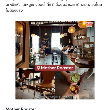
บะหมี่แห้งและหมูแดงอบน้ำผึ้ง ที่เนื้อนุ่มฉ่ำรสชาติกลมกล่อมโดย
ไม่ต้องปรุง
Mother Roaster