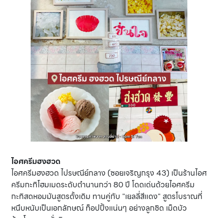
ไอศครีมฮงฮวด
ไอศครีมฮงฮวด ไปรษณีย์กลาง (ซอยเจริญกรุง 43) เป็นร้านไอศ
ครีมกะทิโฮมเมดระดับตำนานกว่า 80 ปี โดดเด่นด้วยไอศครีม
กะทิสดหอมมันสูตรดั้งเดิม ทานคู่กับ "เยลลี่สีแดง" สูตรโบราณที่
หนึบหนับเป็นเอกลักษณ์ ท็อปปิ้งแน่นๆ อย่างลูกชิด เม็ดบัว