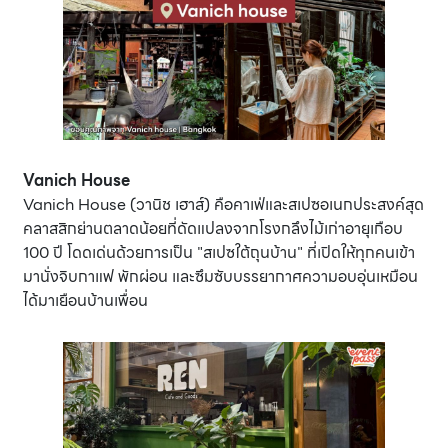
Vanich House
Vanich House (วานิช เฮาส์) คือคาเฟ่และสเปซอเนกประสงค์สุด
คลาสสิกย่านตลาดน้อยที่ดัดแปลงจากโรงกลึงไม้เก่าอายุเกือบ
100 ปี โดดเด่นด้วยการเป็น "สเปซใต้ถุนบ้าน" ที่เปิดให้ทุกคนเข้า
มานั่งจิบกาแฟ พักผ่อน และซึมซับบรรยากาศความอบอุ่นเหมือน
ได้มาเยือนบ้านเพื่อน