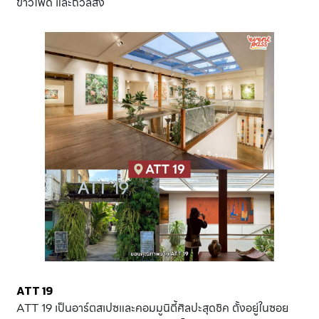
ข้าวโพด และถั่วลิสง
ATT 19
ATT 19 เป็นอาร์ตสเปซและคอมมูนิตี้ศิลปะสุดชิค ตั้งอยู่ในซอย