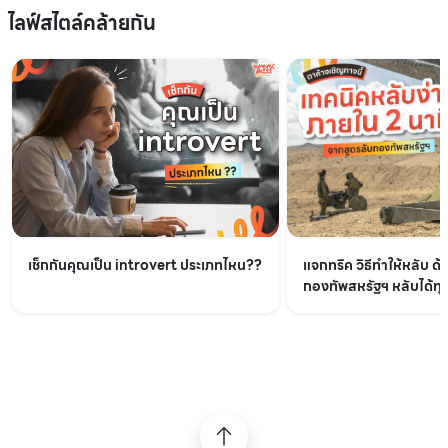
ไลฟ์สไตล์คล้ายกัน
เช็กกันคุณเป็น introvert ประเภทไหน??
แจกทริค วิธีทำให้หลับ ด้
กองทัพสหรัฐฯ หลับได้ทุกท