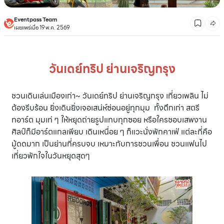
Eventpass Team
เผยแพร่เมื่อ 19 พ.ค. 2569
วันเดย์ทริป ย่านเจริญกรุง
ชวนเดินเล่นเมืองเก่า~ วันเดย์ทริป ย่านเจริญกรุง เที่ยวเพลิน ไม่
ต้องรีบร้อน ยิ่งเดินยิ่งเจอเสน่ห์ซ่อนอยู่ทุกมุม ทั้งตึกเก่า สตรี
ทอาร์ต มุมเท่ ๆ ให้หยุดถ่ายรูปแทบทุกซอย หรือใครชอบเสพงาน
ศิลป์ก็มีอาร์ตแกลเพียบ เดินเหนื่อย ๆ ก็แวะนั่งพักคาเฟ่ แต่ละที่คือ
มู้ดดมาก เป็นย่านที่ครบจบ เหมาะกับการชวนเพื่อน ชวนแฟนไป
เที่ยวพักใจในวันหยุดสุดๆ