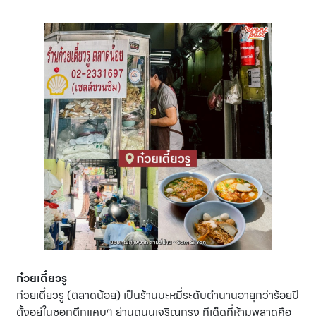
ก๋วยเตี๋ยวรู
ก๋วยเตี๋ยวรู (ตลาดน้อย) เป็นร้านบะหมี่ระดับตำนานอายุกว่าร้อยปี
ตั้งอยู่ในซอกตึกแคบๆ ย่านถนนเจริญกรุง ทีเด็ดที่ห้ามพลาดคือ