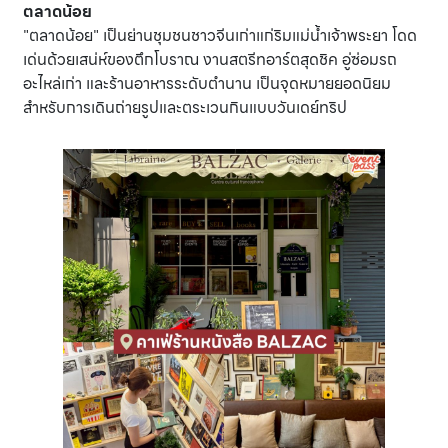
ตลาดน้อย
"ตลาดน้อย" เป็นย่านชุมชนชาวจีนเก่าแก่ริมแม่น้ำเจ้าพระยา โดด
เด่นด้วยเสน่ห์ของตึกโบราณ งานสตรีทอาร์ตสุดชิค อู่ซ่อมรถ
อะไหล่เก่า และร้านอาหารระดับตำนาน เป็นจุดหมายยอดนิยม
สำหรับการเดินถ่ายรูปและตระเวนกินแบบวันเดย์ทริป