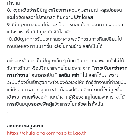
ทำงาน
8. หงุดหงิดง่ายมีปัญหาเรื่องการควบคุมอารมณ์ หลุดบ่อยจน
เห็นได้ชัดเลยว่าไม่สามารถเก็บความรู้สึกได้เลย
9. มีปัญหาการนอนไม่ว่าจะเป็นการนอนน้อย นอนมาก ฝันบ่อย
แปลว่าเราเริ่มมีปัญหากับจิตใจแล้ว
10. มีปัญหาการรับประทานอาหาร พฤติกรรมการกินเปลี่ยนไป
ทานน้อยลง ทานมากขึ้น หรือไม่ทานข้าวเลยก็เป็นได้
อย่ามองข้ามว่าเป็นปัญหาเล็ก ๆ น้อย ๆ นะทุกคน เพราะถ้าไม่ได้
รับการรักษาหรือปรึกษาแพทย์โดยเฉพาะ จาก
"ภาวะซึมเศร้าจาก
การทำงาน"
จะกลายเป็น
"โรคซึมเศร้า"
ไปเลยก็ได้นะ เพราะ
ฉะนั้นต้องมั่นเช็กสุขภาพใจของตัวเองให้ดี ถ้ารู้สึกงานที่ทำอยู่มัน
แย่ทั้งสุขภาพกาย สุขภาพใจ ก็ลองปรับเปลี่ยนงานที่ใหม่ดู หรือ
เข้าพบแพทย์เพื่อขอคำแนะนำจากผู้เชี่ยวชาญโดยเฉพาะ เราจะได้
กายเป็นมนุษย์ออฟฟิศผู้แข็งแกร่งไม่กลัวอะไรทั้งนั้น!
.
.
ขอบคุณข้อมูลจาก
https://chulalongkornhospital.go.th