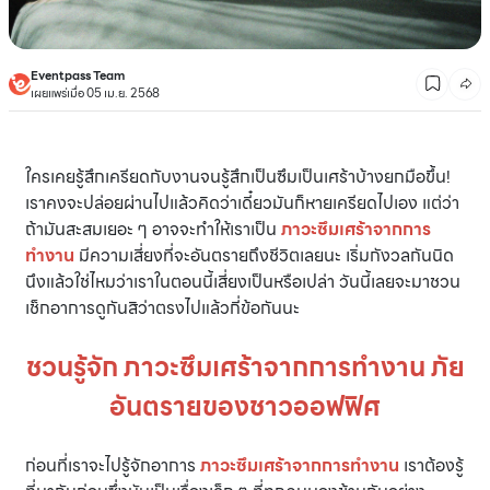
Eventpass Team
เผยแพร่เมื่อ 05 เม.ย. 2568
ใครเคยรู้สึกเครียดกับงานจนรู้สึกเป็นซึมเป็นเศร้าบ้างยกมือขึ้น!
เราคงจะปล่อยผ่านไปแล้วคิดว่าเดี๋ยวมันก็หายเครียดไปเอง แต่ว่า
ถ้ามันสะสมเยอะ ๆ อาจจะทำให้เราเป็น
ภาวะซึมเศร้าจากการ
ทำงาน
มีความเสี่ยงที่จะอันตรายถึงชีวิตเลยนะ เริ่มกังวลกันนิด
นึงแล้วใช่ไหมว่าเราในตอนนี้เสี่ยงเป็นหรือเปล่า วันนี้เลยจะมาชวน
เช็กอาการดูกันสิว่าตรงไปแล้วกี่ข้อกันนะ
ชวนรู้จัก ภาวะซึมเศร้าจากการทำงาน ภัย
อันตรายของชาวออฟฟิศ
ก่อนที่เราจะไปรู้จักอาการ
ภาวะซึมเศร้าจากการทำงาน
เราต้องรู้