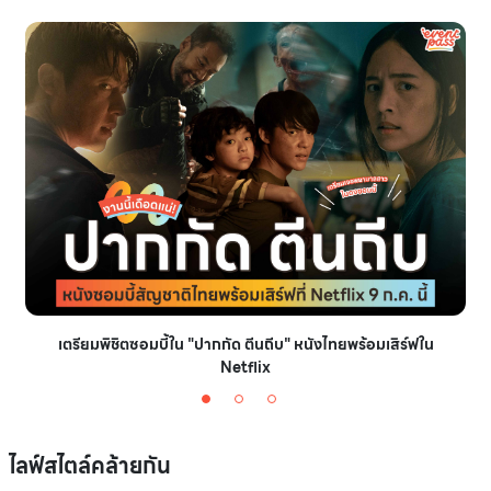
เตรียมพิชิตซอมบี้ใน "ปากกัด ตีนถีบ" หนังไทยพร้อมเสิร์ฟใน
Netflix
ไลฟ์สไตล์คล้ายกัน