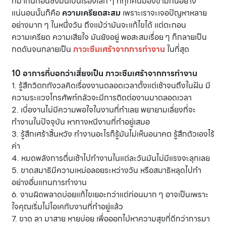
ที่มากันก่อนซึ่งมันเป็นเรื่องเล็ก ๆ ที่ทุกคนมองข้ามกันอย่าง
แน่นอนนั้นก็คือ
ความเครียดสะสม
เพราะเราจะเจอปัญหาหลาย
อย่างมาก ๆ ในหนึ่งวัน ถึงแม้ว่ามันจะแก้ไขได้ แต่ตะกอน
ความเครียด ความเสียใจ มันยังอยู่ พอสะสมเรื่อย ๆ ก็กลายเป็น
กดดันจนกลายเป็น
ภาวะซึมเศร้าจากการทำงาน
ในที่สุด
10 อาการที่บอกว่าเสี่ยงเป็น ภาวะซึมเศร้าจากการทำงาน
1. รู้สึกวิตกกังวลคิดเรื่องงานตลอดเวลาตั้งแต่เช้าจนถึงในฝัน มี
ความระแวงโทรศัพท์กลัวจะมีการติดต่องานมาตลอดเวลา
2. เบื่องานไม่มีความพอใจในงานที่ทำเลย พยายามเลี่ยงที่จะ
ทำงานในปัจจุบัน หาทางหนีงานที่ทำอยู่เสมอ
3. รู้สึกเศร้าสิ้นหวัง ทำงานอะไรก็รู้มันไม่เห็นอนาคต รู้สึกตัวเองไร้
ค่า
4. หมดพลังการตื่นเช้าไปทำงานในแต่ละวันมันไม่มีแรงจะลุกเลย
5. ขาดสมาธิมีความเหม่อลอยระหว่างวัน หรือสมาธิหลุดไปทำ
อย่างอื่นแทนการทำงาน
6. งานผิดพลาดบ่อยแก้ไขเยอะกว่าแต่ก่อนมาก ๆ อาจเป็นเพราะ
ใจคุณเริ่มไม่โอเคกับงานที่ทำอยู่แล้ว
7. ขาด ลา มาสาย หายบ่อย เพื่อออกไปหาความสุขที่ดีกว่าการมา