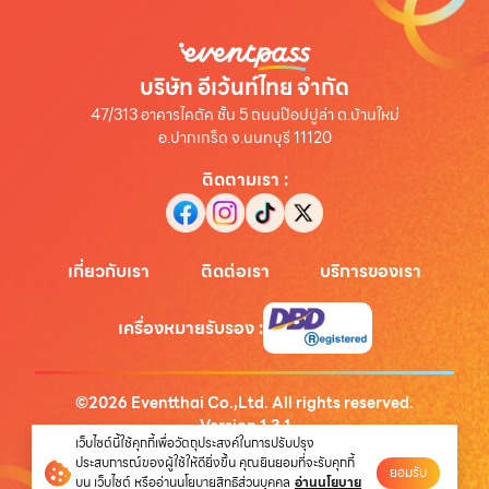
บริษัท อีเว้นท์ไทย จำกัด
47/313 อาคารไคตัค ชั้น 5 ถนนป๊อปปูล่า ต.บ้านใหม่
อ.ปากเกร็ด จ.นนทบุรี 11120
ติดตามเรา
:
เกี่ยวกับเรา
ติดต่อเรา
บริการของเรา
เครื่องหมายรับรอง
:
©
2026
Eventthai Co.,Ltd. All rights reserved.
Version
1.3.1
เว็บไซต์นี้ใช้คุกกี้เพื่อวัตถุประสงค์ในการปรับปรุง
นโยบายความเป็นส่วนตัว
ประสบการณ์ของผู้ใช้ให้ดียิ่งขึ้น คุณยินยอมที่จะรับคุกกี้
ยอมรับ
บน เว็บไซต์ หรืออ่านนโยบายสิทธิส่วนบุคคล
อ่านนโยบาย