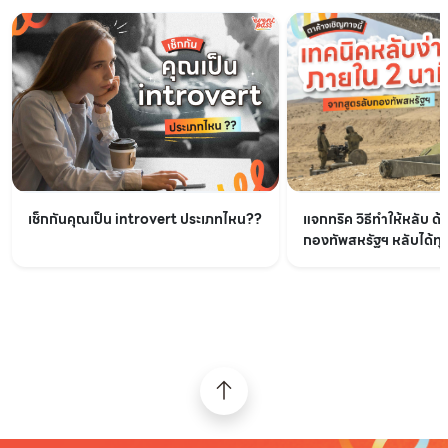
เช็กกันคุณเป็น introvert ประเภทไหน??
แจกทริค วิธีทำให้หลับ ด้
กองทัพสหรัฐฯ หลับได้ทุกท